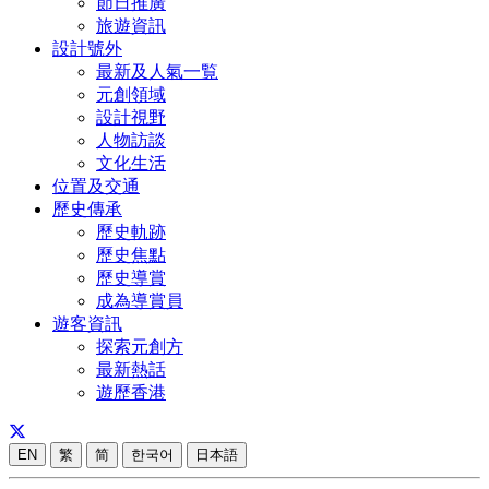
節日推廣
旅遊資訊
設計號外
最新及人氣一覧
元創領域
設計視野
人物訪談
文化生活
位置及交通
歷史傳承
歷史軌跡
歷史焦點
歷史導賞
成為導賞員
遊客資訊
探索元創方
最新熱話
遊歷香港
EN
繁
简
한국어
日本語