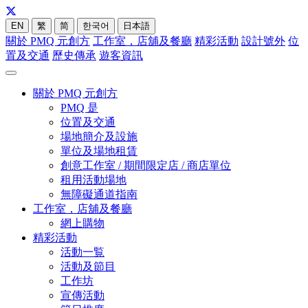
EN
繁
简
한국어
日本語
關於 PMQ 元創方
工作室，店舖及餐廳
精彩活動
設計號外
位
置及交通
歷史傳承
遊客資訊
關於 PMQ 元創方
PMQ 是
位置及交通
場地簡介及設施
單位及場地租賃
創意工作室 / 期間限定店 / 商店單位
租用活動場地
無障礙通道指南
工作室，店舖及餐廳
網上購物
精彩活動
活動一覧
活動及節目
工作坊
宣傳活動