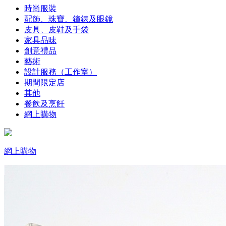
時尚服裝
配飾、珠寶、鐘錶及眼鏡
皮具、皮鞋及手袋
家具品味
創意禮品
藝術
設計服務（工作室）
期間限定店
其他
餐飲及烹飪
網上購物
網上購物