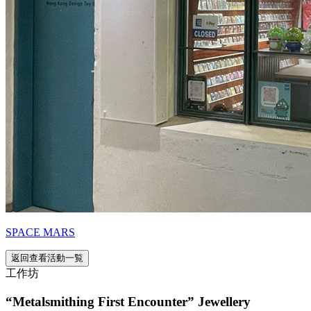
SPACE MARS
返回查看活動一覧
工作坊
“Metalsmithing First Encounter” Jewellery