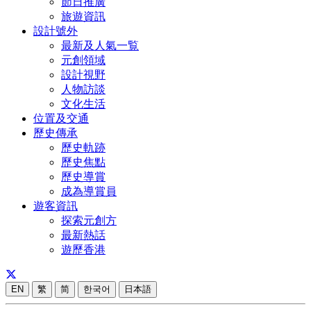
節日推廣
旅遊資訊
設計號外
最新及人氣一覧
元創領域
設計視野
人物訪談
文化生活
位置及交通
歷史傳承
歷史軌跡
歷史焦點
歷史導賞
成為導賞員
遊客資訊
探索元創方
最新熱話
遊歷香港
EN
繁
简
한국어
日本語