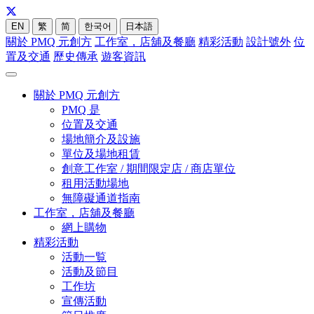
EN
繁
简
한국어
日本語
關於 PMQ 元創方
工作室，店舖及餐廳
精彩活動
設計號外
位
置及交通
歷史傳承
遊客資訊
關於 PMQ 元創方
PMQ 是
位置及交通
場地簡介及設施
單位及場地租賃
創意工作室 / 期間限定店 / 商店單位
租用活動場地
無障礙通道指南
工作室，店舖及餐廳
網上購物
精彩活動
活動一覧
活動及節目
工作坊
宣傳活動