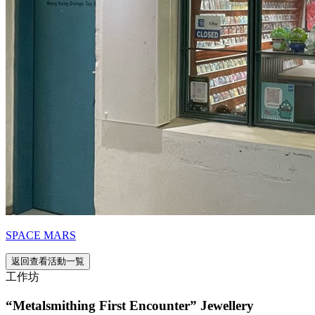
SPACE MARS
返回查看活動一覧
工作坊
“Metalsmithing First Encounter” Jewellery