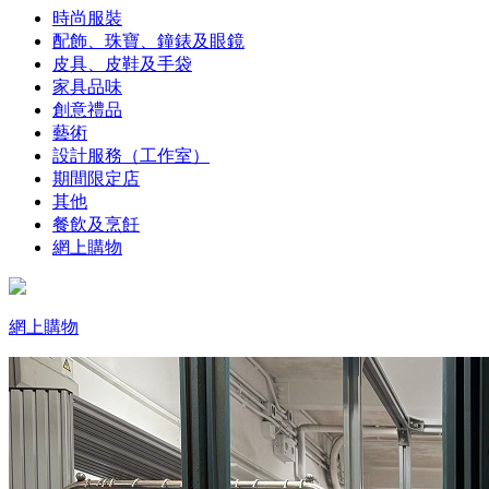
時尚服裝
配飾、珠寶、鐘錶及眼鏡
皮具、皮鞋及手袋
家具品味
創意禮品
藝術
設計服務（工作室）
期間限定店
其他
餐飲及烹飪
網上購物
網上購物