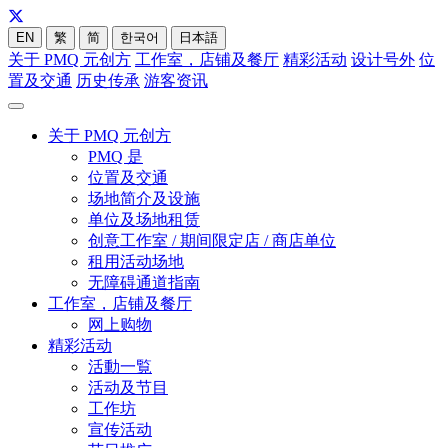
EN
繁
简
한국어
日本語
关于 PMQ 元创方
工作室，店铺及餐厅
精彩活动
设计号外
位
置及交通
历史传承
游客资讯
关于 PMQ 元创方
PMQ 是
位置及交通
场地简介及设施
单位及场地租赁
创意工作室 / 期间限定店 / 商店单位
租用活动场地
无障碍通道指南
工作室，店铺及餐厅
网上购物
精彩活动
活動一覧
活动及节目
工作坊
宣传活动