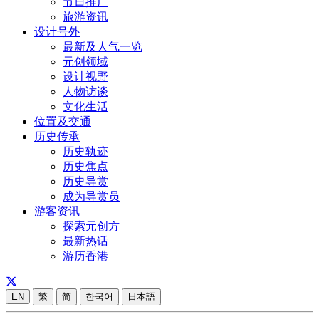
节日推广
旅游资讯
设计号外
最新及人气一览
元创领域
设计视野
人物访谈
文化生活
位置及交通
历史传承
历史轨迹
历史焦点
历史导赏
成为导赏员
游客资讯
探索元创方
最新热话
游历香港
EN
繁
简
한국어
日本語