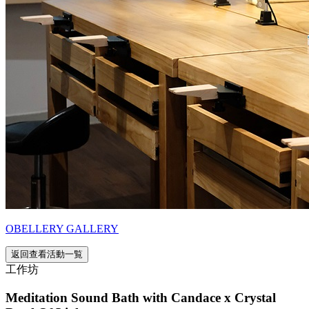
OBELLERY GALLERY
返回查看活動一覧
工作坊
Meditation Sound Bath with Candace x Crystal