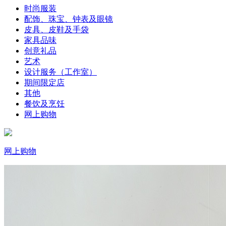
时尚服装
配饰、珠宝、钟表及眼镜
皮具、皮鞋及手袋
家具品味
创意礼品
艺术
设计服务（工作室）
期间限定店
其他
餐饮及烹饪
网上购物
网上购物