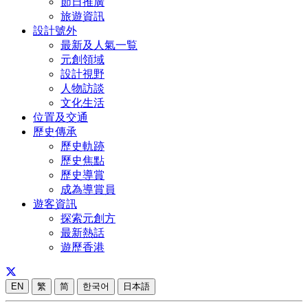
節日推廣
旅遊資訊
設計號外
最新及人氣一覧
元創領域
設計視野
人物訪談
文化生活
位置及交通
歷史傳承
歷史軌跡
歷史焦點
歷史導賞
成為導賞員
遊客資訊
探索元創方
最新熱話
遊歷香港
EN
繁
简
한국어
日本語