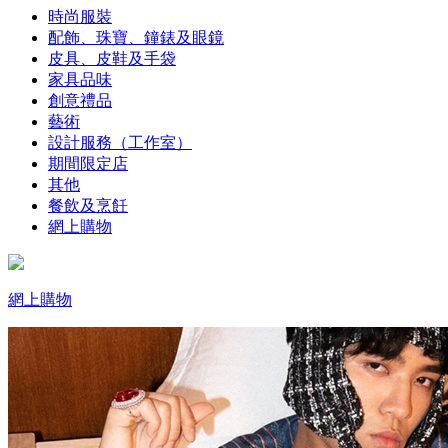
時尚服裝
配飾、珠寶、鐘錶及眼鏡
皮具、皮鞋及手袋
家具品味
創意禮品
藝術
設計服務（工作室）
期間限定店
其他
餐飲及烹飪
網上購物
網上購物