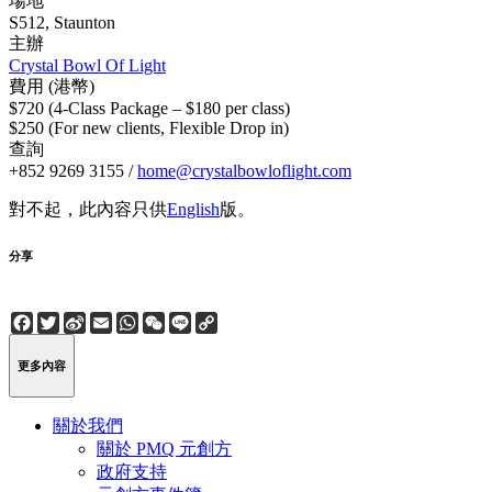
場地
S512, Staunton
主辦
Crystal Bowl Of Light
費用 (港幣)
$720 (4-Class Package – $180 per class)
$250 (For new clients, Flexible Drop in)
查詢
+852 9269 3155 /
home@crystalbowloflight.com
對不起，此內容只供
English
版。
分享
Facebook
Twitter
Sina
Email
WhatsApp
WeChat
Line
Copy
Weibo
Link
更多內容
關於我們
關於 PMQ 元創方
政府支持