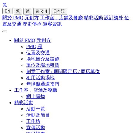
EN
繁
简
한국어
日本語
關於 PMQ 元創方
工作室，店舖及餐廳
精彩活動
設計號外
位
置及交通
歷史傳承
遊客資訊
關於 PMQ 元創方
PMQ 是
位置及交通
場地簡介及設施
單位及場地租賃
創意工作室 / 期間限定店 / 商店單位
租用活動場地
無障礙通道指南
工作室，店舖及餐廳
網上購物
精彩活動
活動一覧
活動及節目
工作坊
宣傳活動