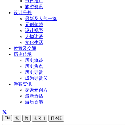
节日推广
旅游资讯
设计号外
最新及人气一览
元创领域
设计视野
人物访谈
文化生活
位置及交通
历史传承
历史轨迹
历史焦点
历史导赏
成为导赏员
游客资讯
探索元创方
最新热话
游历香港
EN
繁
简
한국어
日本語