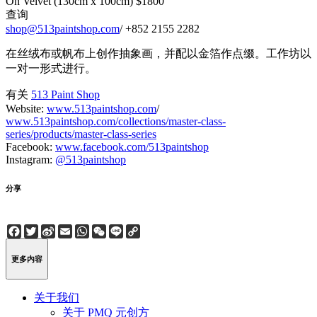
On Velvet (130cm x 100cm) $1800
查询
shop@513paintshop.com
/ +852 2155 2282
在丝绒布或帆布上创作抽象画，并配以金箔作点缀。工作坊以
一对一形式进行。
有关
513 Paint Shop
Website:
www.513paintshop.com
/
www.513paintshop.com/collections/master-class-
series/products/master-class-series
Facebook:
www.facebook.com/513paintshop
Instagram:
@513paintshop
分享
Facebook
Twitter
Sina
Email
WhatsApp
WeChat
Line
Copy
Weibo
Link
更多内容
关于我们
关于 PMQ 元创方