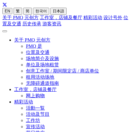
EN
繁
简
한국어
日本語
关于 PMQ 元创方
工作室，店铺及餐厅
精彩活动
设计号外
位
置及交通
历史传承
游客资讯
关于 PMQ 元创方
PMQ 是
位置及交通
场地简介及设施
单位及场地租赁
创意工作室 / 期间限定店 / 商店单位
租用活动场地
无障碍通道指南
工作室，店铺及餐厅
网上购物
精彩活动
活動一覧
活动及节目
工作坊
宣传活动