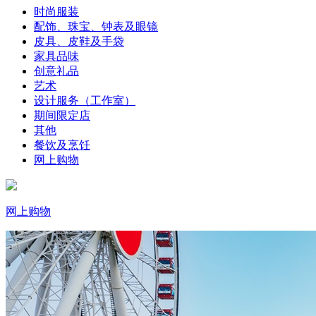
时尚服装
配饰、珠宝、钟表及眼镜
皮具、皮鞋及手袋
家具品味
创意礼品
艺术
设计服务（工作室）
期间限定店
其他
餐饮及烹饪
网上购物
网上购物