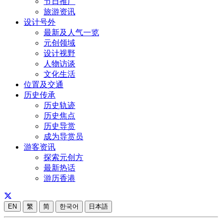
节日推广
旅游资讯
设计号外
最新及人气一览
元创领域
设计视野
人物访谈
文化生活
位置及交通
历史传承
历史轨迹
历史焦点
历史导赏
成为导赏员
游客资讯
探索元创方
最新热话
游历香港
EN
繁
简
한국어
日本語