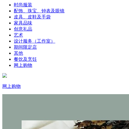
时尚服装
配饰、珠宝、钟表及眼镜
皮具、皮鞋及手袋
家具品味
创意礼品
艺术
设计服务（工作室）
期间限定店
其他
餐饮及烹饪
网上购物
网上购物