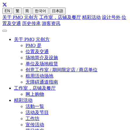
EN
繁
简
한국어
日本語
关于 PMQ 元创方
工作室，店铺及餐厅
精彩活动
设计号外
位
置及交通
历史传承
游客资讯
关于 PMQ 元创方
PMQ 是
位置及交通
场地简介及设施
单位及场地租赁
创意工作室 / 期间限定店 / 商店单位
租用活动场地
无障碍通道指南
工作室，店铺及餐厅
网上购物
精彩活动
活動一覧
活动及节目
工作坊
宣传活动