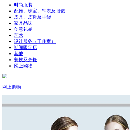
时尚服装
配饰、珠宝、钟表及眼镜
皮具、皮鞋及手袋
家具品味
创意礼品
艺术
设计服务（工作室）
期间限定店
其他
餐饮及烹饪
网上购物
网上购物