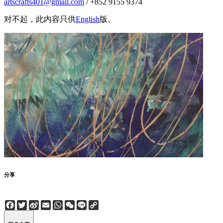
artscrafts401@gmail.com
/ +852 9155 9374
对不起，此内容只供
English
版。
分享
Facebook
Twitter
Sina
Email
WhatsApp
WeChat
Line
Copy
Weibo
Link