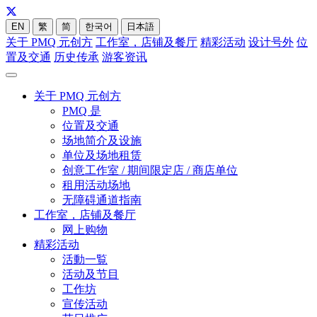
EN
繁
简
한국어
日本語
关于 PMQ 元创方
工作室，店铺及餐厅
精彩活动
设计号外
位
置及交通
历史传承
游客资讯
关于 PMQ 元创方
PMQ 是
位置及交通
场地简介及设施
单位及场地租赁
创意工作室 / 期间限定店 / 商店单位
租用活动场地
无障碍通道指南
工作室，店铺及餐厅
网上购物
精彩活动
活動一覧
活动及节目
工作坊
宣传活动