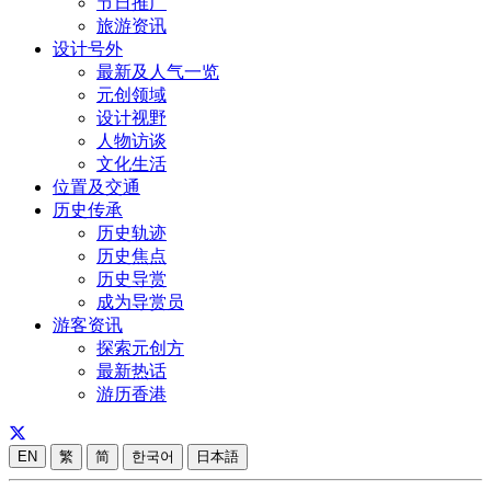
节日推广
旅游资讯
设计号外
最新及人气一览
元创领域
设计视野
人物访谈
文化生活
位置及交通
历史传承
历史轨迹
历史焦点
历史导赏
成为导赏员
游客资讯
探索元创方
最新热话
游历香港
EN
繁
简
한국어
日本語