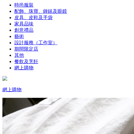
時尚服裝
配飾、珠寶、鐘錶及眼鏡
皮具、皮鞋及手袋
家具品味
創意禮品
藝術
設計服務（工作室）
期間限定店
其他
餐飲及烹飪
網上購物
網上購物