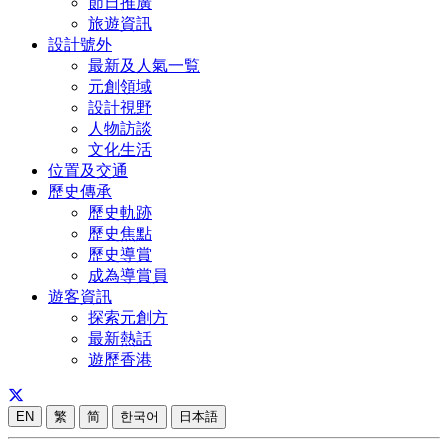
節日推廣
旅遊資訊
設計號外
最新及人氣一覧
元創領域
設計視野
人物訪談
文化生活
位置及交通
歷史傳承
歷史軌跡
歷史焦點
歷史導賞
成為導賞員
遊客資訊
探索元創方
最新熱話
遊歷香港
EN
繁
简
한국어
日本語