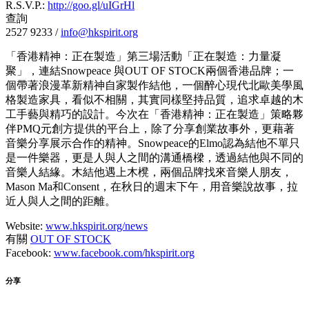
R.S.V.P.:
http://goo.gl/uIGrHl
查詢
2527 9233 /
info@hkspirit.org
「香港精神：正在製造」第三場活動「正在製造：力量凝
聚」，連結Snowpeace 與OUT OF STOCK兩個香港品牌；一
個帶著浪漫革新精神自家製作結他，一個醉心現代北歐美學風
格製造家具，看似不相關，其實同樣堅持品質，追求卓越的木
工手藝與精巧的設計。今次在「香港精神：正在製造」策略夥
伴PMQ元創方提供的平台上，除了分享創業故事外，更藉著
音樂分享展示合作的精神。Snowpeace的Elmo認為結他不單只
是一件樂器，更是人與人之間的溝通橋樑，透過結他與不同的
音樂人結緣。木結他遇上木櫈，兩個品牌找來音樂人朋友，
Mason Ma和Consent，在秋日的週末下午，用音樂說故事，拉
近人與人之間的距離。
Website:
www.hkspirit.org/news
有關
OUT OF STOCK
Facebook:
www.facebook.com/hkspirit.org
分享