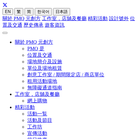
EN
繁
简
한국어
日本語
關於 PMQ 元創方
工作室，店舖及餐廳
精彩活動
設計號外
位
置及交通
歷史傳承
遊客資訊
關於 PMQ 元創方
PMQ 是
位置及交通
場地簡介及設施
單位及場地租賃
創意工作室 / 期間限定店 / 商店單位
租用活動場地
無障礙通道指南
工作室，店舖及餐廳
網上購物
精彩活動
活動一覧
活動及節目
工作坊
宣傳活動