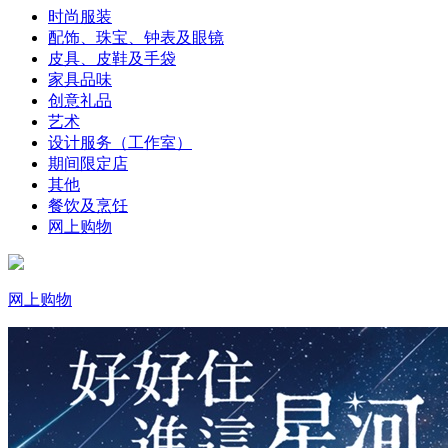
时尚服装
配饰、珠宝、钟表及眼镜
皮具、皮鞋及手袋
家具品味
创意礼品
艺术
设计服务（工作室）
期间限定店
其他
餐饮及烹饪
网上购物
网上购物