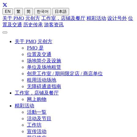
EN
繁
简
한국어
日本語
关于 PMQ 元创方
工作室，店铺及餐厅
精彩活动
设计号外
位
置及交通
历史传承
游客资讯
关于 PMQ 元创方
PMQ 是
位置及交通
场地简介及设施
单位及场地租赁
创意工作室 / 期间限定店 / 商店单位
租用活动场地
无障碍通道指南
工作室，店铺及餐厅
网上购物
精彩活动
活動一覧
活动及节目
工作坊
宣传活动