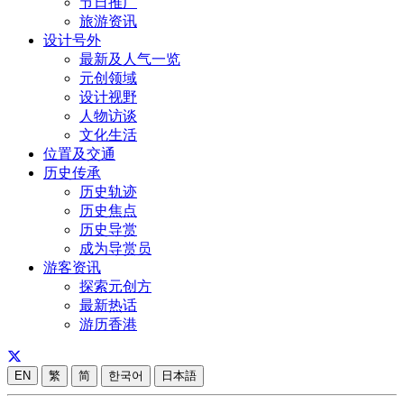
节日推广
旅游资讯
设计号外
最新及人气一览
元创领域
设计视野
人物访谈
文化生活
位置及交通
历史传承
历史轨迹
历史焦点
历史导赏
成为导赏员
游客资讯
探索元创方
最新热话
游历香港
EN
繁
简
한국어
日本語