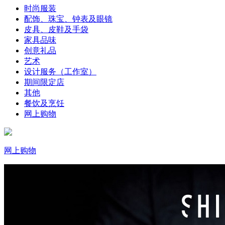
时尚服装
配饰、珠宝、钟表及眼镜
皮具、皮鞋及手袋
家具品味
创意礼品
艺术
设计服务（工作室）
期间限定店
其他
餐饮及烹饪
网上购物
网上购物