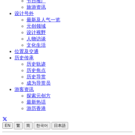
节日推广
旅游资讯
设计号外
最新及人气一览
元创领域
设计视野
人物访谈
文化生活
位置及交通
历史传承
历史轨迹
历史焦点
历史导赏
成为导赏员
游客资讯
探索元创方
最新热话
游历香港
EN
繁
简
한국어
日本語