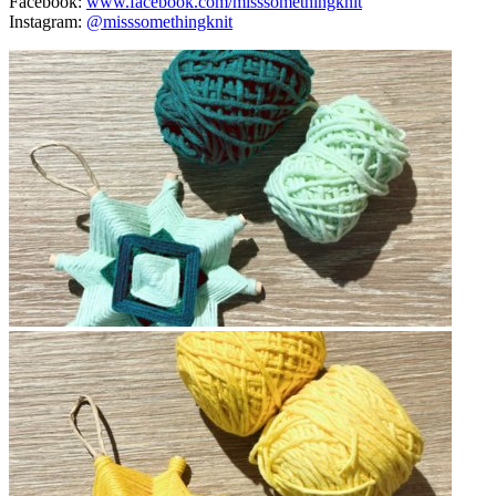
Facebook:
www.facebook.com/misssomethingknit
Instagram:
@misssomethingknit