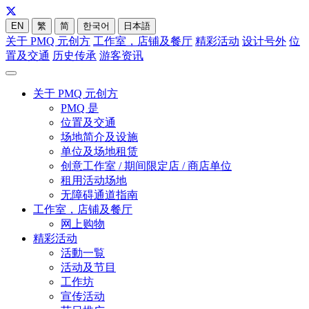
EN
繁
简
한국어
日本語
关于 PMQ 元创方
工作室，店铺及餐厅
精彩活动
设计号外
位
置及交通
历史传承
游客资讯
关于 PMQ 元创方
PMQ 是
位置及交通
场地简介及设施
单位及场地租赁
创意工作室 / 期间限定店 / 商店单位
租用活动场地
无障碍通道指南
工作室，店铺及餐厅
网上购物
精彩活动
活動一覧
活动及节目
工作坊
宣传活动