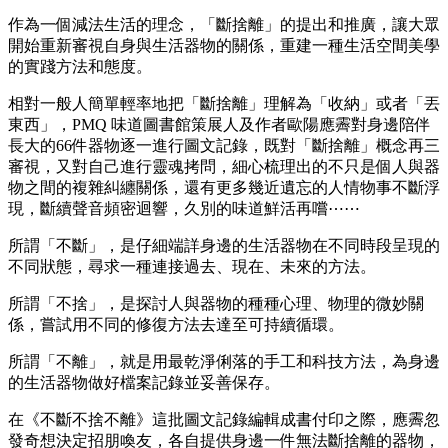
作為一個減法生活的理念，「斷捨離」的提出和推廣，讓大眾
開始重新審視自身與生活器物的關係，重建一種生活空間美學
的實踐方法和態度。
相對一般人簡單輕率地把「斷捨離」理解為「收納」或者「丟
東西」，PMQ 味道圖書館策展人及作者歐陽應霽對身邊陪伴
長大的66件器物逐一進行圖文記錄，既對「斷捨離」概念再三
審視，又對自己進行靈魂拷問，細心梳理出的不只是個人與器
物之間的複雜糾纏關係，還有更多幾近遺忘的人情物事不斷浮
現，斷續聲音頻密迴響，久別的味道鮮活再嚐⋯⋯
所謂「不斷」，是仔細端詳身邊的生活器物在不同時段呈現的
不同狀態，尋求一種連接過去、現在、未來的方法。
所謂「不捨」，是探討人與器物的種種心理、物理的微妙關
係，嘗試用不同的修復方法去達至可持續循環。
所謂「不離」，就是用最乾淨俐落的手工和科技方法，為身邊
的生活器物做好檔案記錄並妥善保存。
在《不斷不捨不離》這批圖文記錄編輯成書付印之際，應霽忽
發奇想決定招朋喚友，各自提供身邊一件無法斷捨離的器物，