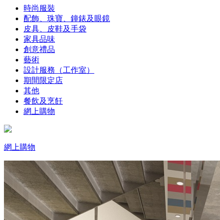
時尚服裝
配飾、珠寶、鐘錶及眼鏡
皮具、皮鞋及手袋
家具品味
創意禮品
藝術
設計服務（工作室）
期間限定店
其他
餐飲及烹飪
網上購物
網上購物