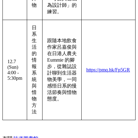
物
為設計師」的
練習。
日
系
生
跟隨本地飲食
活
作家呂嘉俊與
的
在日港人農夫
情
Eummie 的腳
12.7
報
步，從雜誌設
(Sun)
https://pmq.hk/Fp5GR
4:00 -
系
計聊到生活器
5:30pm
統
物美學，一同
與
感悟日系的慢
惜
活節奏與惜物
物
態度。
方
法