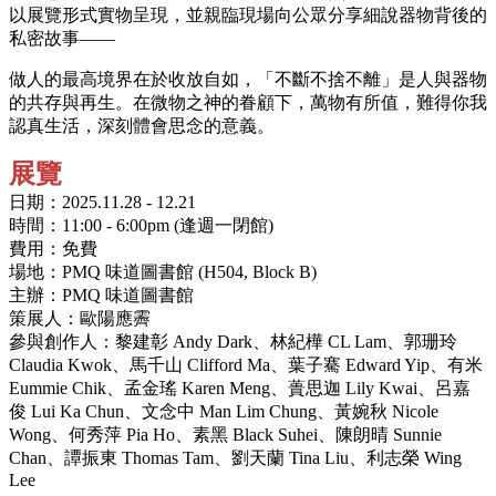
以展覽形式實物呈現，並親臨現場向公眾分享細說器物背後的
私密故事——
做人的最高境界在於收放自如，「不斷不捨不離」是人與器物
的共存與再生。在微物之神的眷顧下，萬物有所值，難得你我
認真生活，深刻體會思念的意義。
展覽
日期：2025.11.28 - 12.21
時間：11:00 - 6:00pm (逢週一閉館)
費用：免費
場地：PMQ 味道圖書館 (H504, Block B)
主辦：PMQ 味道圖書館
策展人：歐陽應霽
參與創作人：黎建彰 Andy Dark、林紀樺 CL Lam、郭珊玲
Claudia Kwok、馬千山 Clifford Ma、葉子騫 Edward Yip、有米
Eummie Chik、孟金瑤 Karen Meng、蕢思迦 Lily Kwai、呂嘉
俊 Lui Ka Chun、文念中 Man Lim Chung、黃婉秋 Nicole
Wong、何秀萍 Pia Ho、素黑 Black Suhei、陳朗晴 Sunnie
Chan、譚振東 Thomas Tam、劉天蘭 Tina Liu、利志榮 Wing
Lee