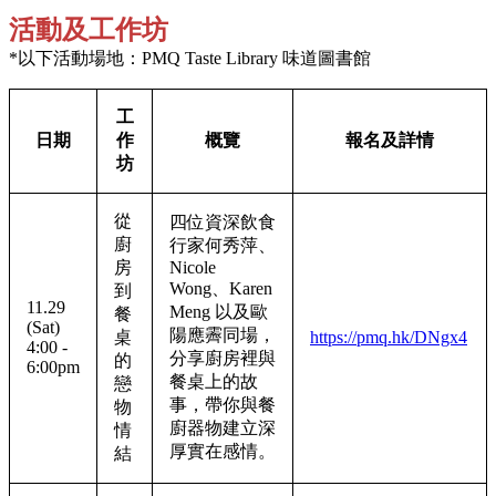
活動及工作坊
*以下活動場地：PMQ Taste Library 味道圖書館
工
日期
作
概覽
報名及詳情
坊
從
四位資深飲食
廚
行家何秀萍、
房
Nicole
Wong、Karen
到
11.29
Meng 以及歐
餐
(Sat)
陽應霽同場，
桌
https://pmq.hk/DNgx4
4:00 -
分享廚房裡與
的
6:00pm
餐桌上的故
戀
事，帶你與餐
物
廚器物建立深
情
厚實在感情。
結