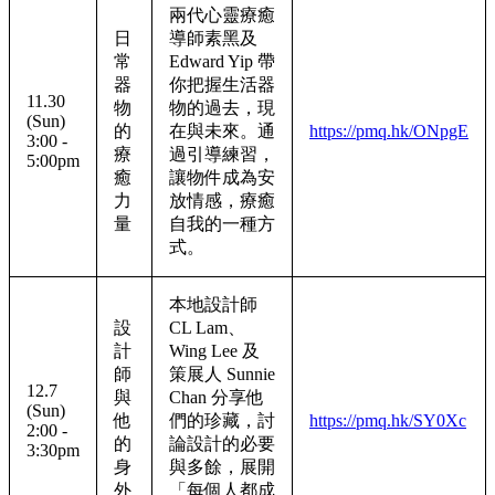
兩代心靈療癒
日
導師素黑及
常
Edward Yip 帶
器
你把握生活器
11.30
物
物的過去，現
(Sun)
的
在與未來。通
https://pmq.hk/ONpgE
3:00 -
療
過引導練習，
5:00pm
癒
讓物件成為安
力
放情感，療癒
量
自我的一種方
式。
本地設計師
設
CL Lam、
計
Wing Lee 及
師
策展人 Sunnie
12.7
與
Chan 分享他
(Sun)
他
們的珍藏，討
https://pmq.hk/SY0Xc
2:00 -
的
論設計的必要
3:30pm
身
與多餘，展開
外
「每個人都成