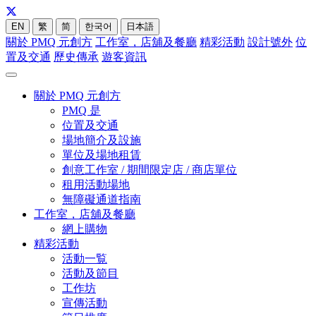
EN
繁
简
한국어
日本語
關於 PMQ 元創方
工作室，店舖及餐廳
精彩活動
設計號外
位
置及交通
歷史傳承
遊客資訊
關於 PMQ 元創方
PMQ 是
位置及交通
場地簡介及設施
單位及場地租賃
創意工作室 / 期間限定店 / 商店單位
租用活動場地
無障礙通道指南
工作室，店舖及餐廳
網上購物
精彩活動
活動一覧
活動及節目
工作坊
宣傳活動