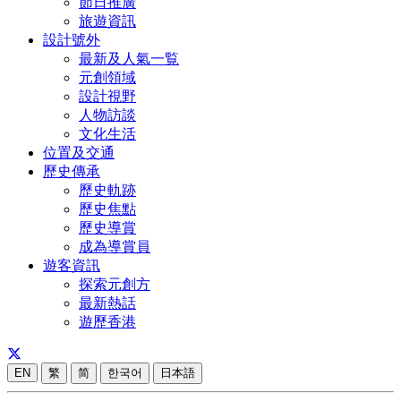
節日推廣
旅遊資訊
設計號外
最新及人氣一覧
元創領域
設計視野
人物訪談
文化生活
位置及交通
歷史傳承
歷史軌跡
歷史焦點
歷史導賞
成為導賞員
遊客資訊
探索元創方
最新熱話
遊歷香港
EN
繁
简
한국어
日本語