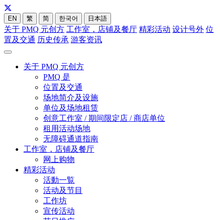
EN
繁
简
한국어
日本語
关于 PMQ 元创方
工作室，店铺及餐厅
精彩活动
设计号外
位
置及交通
历史传承
游客资讯
关于 PMQ 元创方
PMQ 是
位置及交通
场地简介及设施
单位及场地租赁
创意工作室 / 期间限定店 / 商店单位
租用活动场地
无障碍通道指南
工作室，店铺及餐厅
网上购物
精彩活动
活動一覧
活动及节目
工作坊
宣传活动