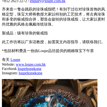
+852 2623 2272 /
enquiry@loupe.com.hk
齐来造一隻会跳跃的珍珠戒指吧！有别于过往对珍珠首饰的风
格定型，珠宝大师将教授大家以特别的工艺技术，将古典珍珠
和多变的银戒指合併，塑造会旋转的珍珠戒指，让大家以更时
尚优雅的风格去佩戴传统珍珠。
製成品：镶有珍珠的银戒指
此工作坊将以广东话教授，如需英文内容指导，请联络我们。
*包括材料费及一份由Loupe品坊提供的精緻珠宝下午茶
有关
Loupe
Website:
www.loupe.com.hk
Facebook
loupehongkong
Instagram:
loupehongkong