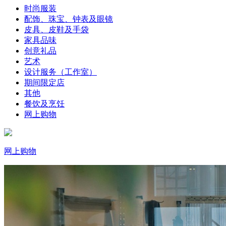
时尚服装
配饰、珠宝、钟表及眼镜
皮具、皮鞋及手袋
家具品味
创意礼品
艺术
设计服务（工作室）
期间限定店
其他
餐饮及烹饪
网上购物
网上购物