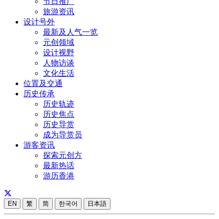
节日推广
旅游资讯
设计号外
最新及人气一览
元创领域
设计视野
人物访谈
文化生活
位置及交通
历史传承
历史轨迹
历史焦点
历史导赏
成为导赏员
游客资讯
探索元创方
最新热话
游历香港
EN
繁
简
한국어
日本語