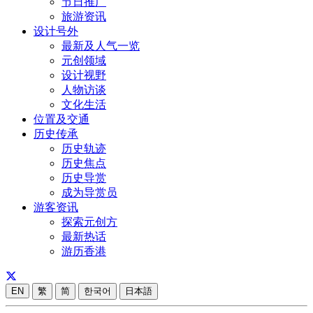
节日推广
旅游资讯
设计号外
最新及人气一览
元创领域
设计视野
人物访谈
文化生活
位置及交通
历史传承
历史轨迹
历史焦点
历史导赏
成为导赏员
游客资讯
探索元创方
最新热话
游历香港
EN
繁
简
한국어
日本語