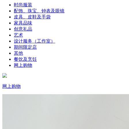
时尚服装
配饰、珠宝、钟表及眼镜
皮具、皮鞋及手袋
家具品味
创意礼品
艺术
设计服务（工作室）
期间限定店
其他
餐饮及烹饪
网上购物
网上购物