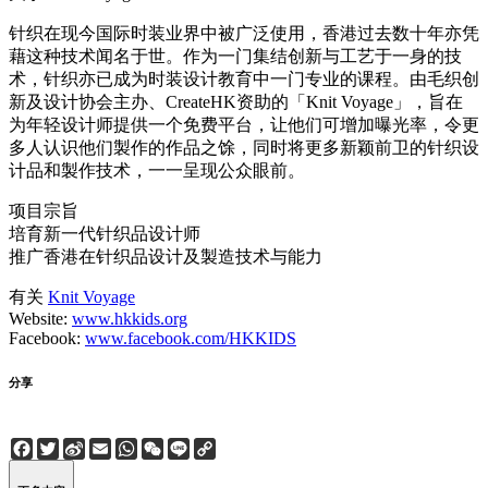
针织在现今国际时装业界中被广泛使用，香港过去数十年亦凭
藉这种技术闻名于世。作为一门集结创新与工艺于一身的技
术，针织亦已成为时装设计教育中一门专业的课程。由毛织创
新及设计协会主办、CreateHK资助的「Knit Voyage」，旨在
为年轻设计师提供一个免费平台，让他们可增加曝光率，令更
多人认识他们製作的作品之馀，同时将更多新颖前卫的针织设
计品和製作技术，一一呈现公众眼前。
项目宗旨
培育新一代针织品设计师
推广香港在针织品设计及製造技术与能力
有关
Knit Voyage
Website:
www.hkkids.org
Facebook:
www.facebook.com/HKKIDS
分享
Facebook
Twitter
Sina
Email
WhatsApp
WeChat
Line
Copy
Weibo
Link