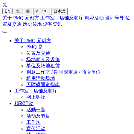
EN
繁
简
한국어
日本語
关于 PMQ 元创方
工作室，店铺及餐厅
精彩活动
设计号外
位
置及交通
历史传承
游客资讯
关于 PMQ 元创方
PMQ 是
位置及交通
场地简介及设施
单位及场地租赁
创意工作室 / 期间限定店 / 商店单位
租用活动场地
无障碍通道指南
工作室，店铺及餐厅
网上购物
精彩活动
活動一覧
活动及节目
工作坊
宣传活动