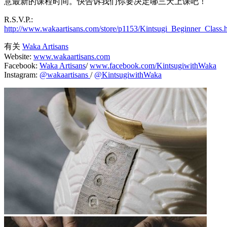
意最新的课程时间。快告诉我们你要决定哪三天上课吧！
R.S.V.P.:
http://www.wakaartisans.com/store/p1153/Kintsugi_Beginner_Class.
有关
Waka Artisans
Website:
www.wakaartisans.com
Facebook:
Waka Artisans
/
www.facebook.com/KintsugiwithWaka
Instagram:
@wakaartisans
/
@KintsugiwithWaka