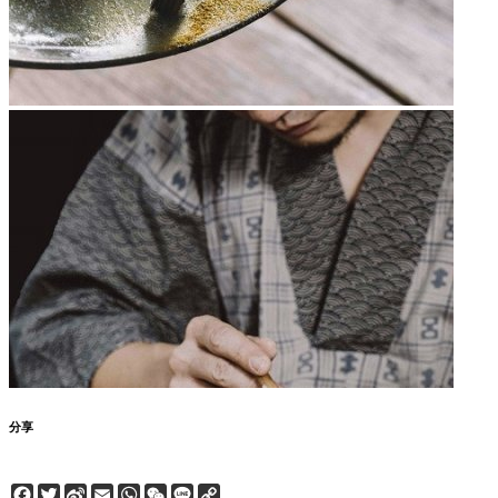
分享
Facebook
Twitter
Sina
Email
WhatsApp
WeChat
Line
Copy