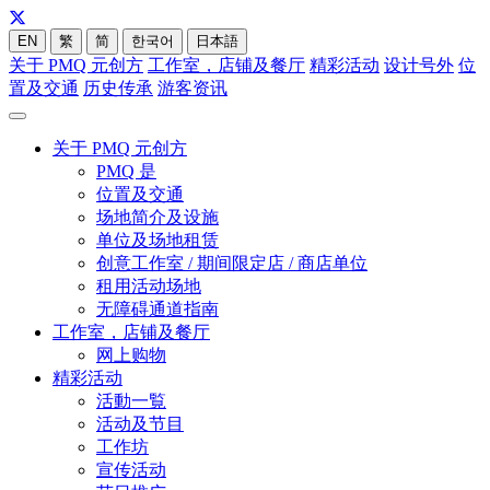
EN
繁
简
한국어
日本語
关于 PMQ 元创方
工作室，店铺及餐厅
精彩活动
设计号外
位
置及交通
历史传承
游客资讯
关于 PMQ 元创方
PMQ 是
位置及交通
场地简介及设施
单位及场地租赁
创意工作室 / 期间限定店 / 商店单位
租用活动场地
无障碍通道指南
工作室，店铺及餐厅
网上购物
精彩活动
活動一覧
活动及节目
工作坊
宣传活动