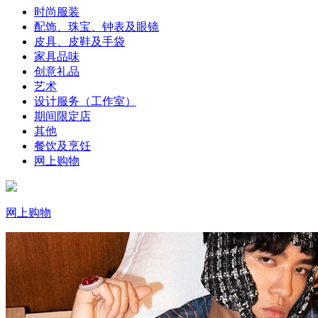
时尚服装
配饰、珠宝、钟表及眼镜
皮具、皮鞋及手袋
家具品味
创意礼品
艺术
设计服务（工作室）
期间限定店
其他
餐饮及烹饪
网上购物
网上购物