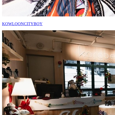
KOWLOONCITYBOY