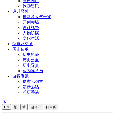
节日推广
旅游资讯
设计号外
最新及人气一览
元创领域
设计视野
人物访谈
文化生活
位置及交通
历史传承
历史轨迹
历史焦点
历史导赏
成为导赏员
游客资讯
探索元创方
最新热话
游历香港
EN
繁
简
한국어
日本語