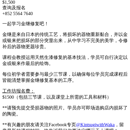
$1,500
查询及报名
+852 5564 7640
一起学习金继修复吧！
金继是来自日本的传统工艺，将损坏的器物重新黏合，并以金
或银来把损坏的部分突显出来，从中学习不完美的美学，令修
补后的器物更题珍贵。
课程会教授运用天然生漆修复的基本技法，学员可自行决定以
金或银来作最后的绘饰。
每位初学者需要参与最少三节课，以确保每位学员完成课程后
皆能清楚掌握金继修复基本的工序。
工作坊报名费：
$1500（包括三节课，以及课堂上所需的工具和材料）
**请预先提交受损器物的照片。学员亦可即场选购店内损坏了
的陶瓷。
**有兴趣的朋友请关注Facebook专页
@KintsugiwithWaka
，留