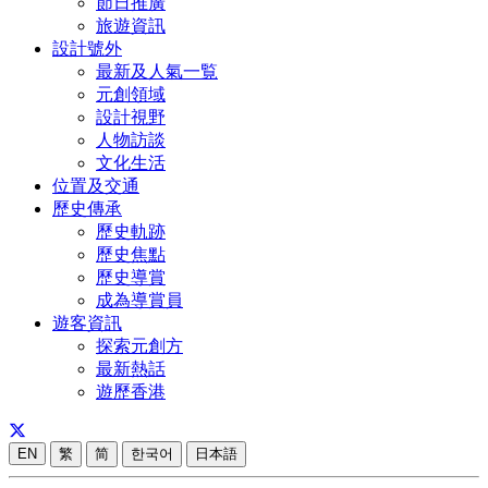
節日推廣
旅遊資訊
設計號外
最新及人氣一覧
元創領域
設計視野
人物訪談
文化生活
位置及交通
歷史傳承
歷史軌跡
歷史焦點
歷史導賞
成為導賞員
遊客資訊
探索元創方
最新熱話
遊歷香港
EN
繁
简
한국어
日本語