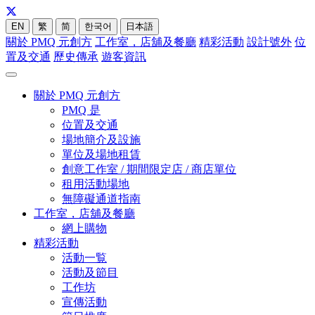
EN
繁
简
한국어
日本語
關於 PMQ 元創方
工作室，店舖及餐廳
精彩活動
設計號外
位
置及交通
歷史傳承
遊客資訊
關於 PMQ 元創方
PMQ 是
位置及交通
場地簡介及設施
單位及場地租賃
創意工作室 / 期間限定店 / 商店單位
租用活動場地
無障礙通道指南
工作室，店舖及餐廳
網上購物
精彩活動
活動一覧
活動及節目
工作坊
宣傳活動