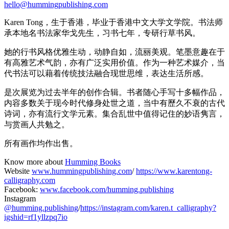
hello@hummingpublishing.com
Karen Tong，生于香港，毕业于香港中文大学文学院。书法师
承本地名书法家华戈先生，习书七年，专研行草书风。
她的行书风格优雅生动，动静自如，流丽美观。笔墨意趣在于
有高雅艺术气韵，亦有广泛实用价值。作为一种艺术媒介，当
代书法可以藉着传统技法融合现世思维，表达生活所感。
是次展览为过去半年的创作合辑。书者随心手写十多幅作品，
内容多数关于现今时代修身处世之道，当中有歷久不衰的古代
诗词，亦有流行文学元素。集合乱世中值得记住的妙语隽言，
与赏画人共勉之。
所有画作均作出售。
Know more about
Humming Books
Website
www.hummingpublishing.com
/
https://www.karentong-
calligraphy.com
Facebook:
www.facebook.com/humming.publishing
Instagram
@humming.publishing
/
https://instagram.com/karen.t_calligraphy?
igshid=rf1yllzpq7io