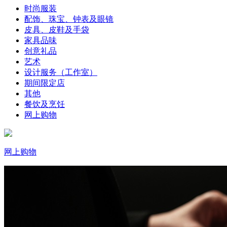
时尚服装
配饰、珠宝、钟表及眼镜
皮具、皮鞋及手袋
家具品味
创意礼品
艺术
设计服务（工作室）
期间限定店
其他
餐饮及烹饪
网上购物
网上购物