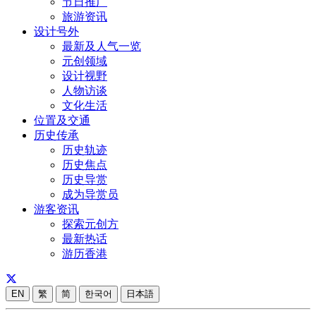
节日推广
旅游资讯
设计号外
最新及人气一览
元创领域
设计视野
人物访谈
文化生活
位置及交通
历史传承
历史轨迹
历史焦点
历史导赏
成为导赏员
游客资讯
探索元创方
最新热话
游历香港
EN
繁
简
한국어
日本語