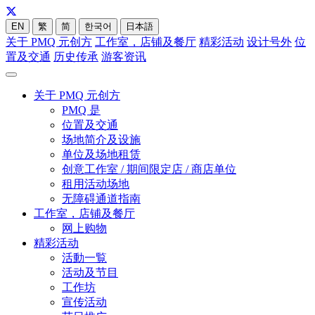
EN
繁
简
한국어
日本語
关于 PMQ 元创方
工作室，店铺及餐厅
精彩活动
设计号外
位
置及交通
历史传承
游客资讯
关于 PMQ 元创方
PMQ 是
位置及交通
场地简介及设施
单位及场地租赁
创意工作室 / 期间限定店 / 商店单位
租用活动场地
无障碍通道指南
工作室，店铺及餐厅
网上购物
精彩活动
活動一覧
活动及节目
工作坊
宣传活动