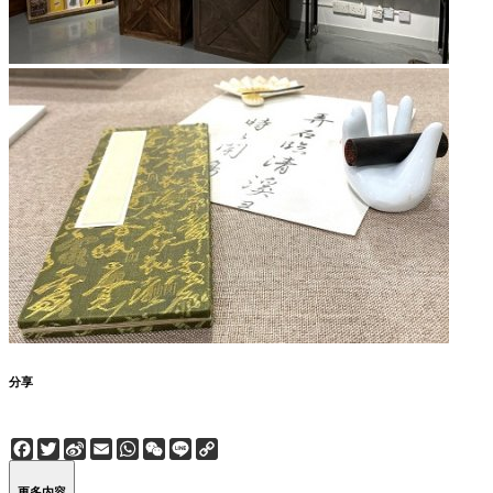
分享
Facebook
Twitter
Sina
Email
WhatsApp
WeChat
Line
Copy
Weibo
Link
更多内容