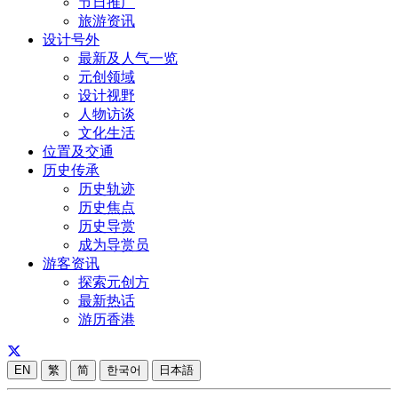
节日推广
旅游资讯
设计号外
最新及人气一览
元创领域
设计视野
人物访谈
文化生活
位置及交通
历史传承
历史轨迹
历史焦点
历史导赏
成为导赏员
游客资讯
探索元创方
最新热话
游历香港
EN
繁
简
한국어
日本語