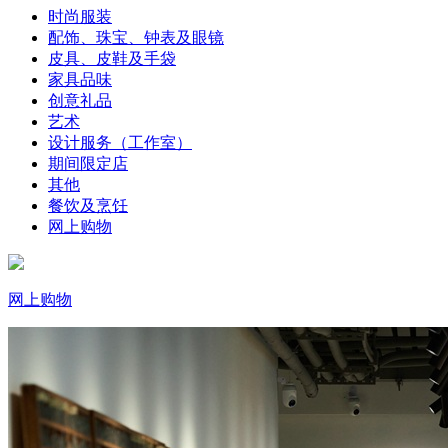
时尚服装
配饰、珠宝、钟表及眼镜
皮具、皮鞋及手袋
家具品味
创意礼品
艺术
设计服务（工作室）
期间限定店
其他
餐饮及烹饪
网上购物
网上购物