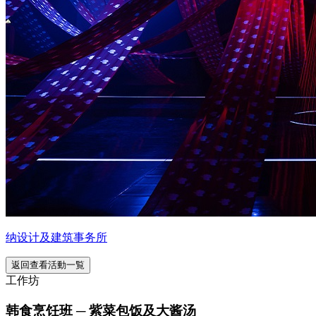
纳设计及建筑事务所
返回查看活動一覧
工作坊
韩食烹饪班 ─ 紫菜包饭及大酱汤