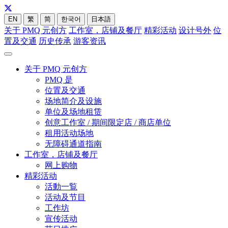
EN
繁
简
한국어
日本語
关于 PMQ 元创方
工作室，店铺及餐厅
精彩活动
设计号外
位
置及交通
历史传承
游客资讯
关于 PMQ 元创方
PMQ 是
位置及交通
场地简介及设施
单位及场地租赁
创意工作室 / 期间限定店 / 商店单位
租用活动场地
无障碍通道指南
工作室，店铺及餐厅
网上购物
精彩活动
活動一覧
活动及节目
工作坊
宣传活动