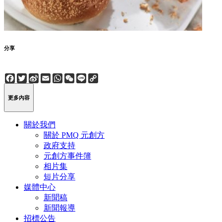
分享
Facebook
Twitter
Sina
Email
WhatsApp
WeChat
Line
Copy
Weibo
Link
更多內容
關於我們
關於 PMQ 元創方
政府支持
元創方事件簿
相片集
短片分享
媒體中心
新聞稿
新聞報導
招標公告