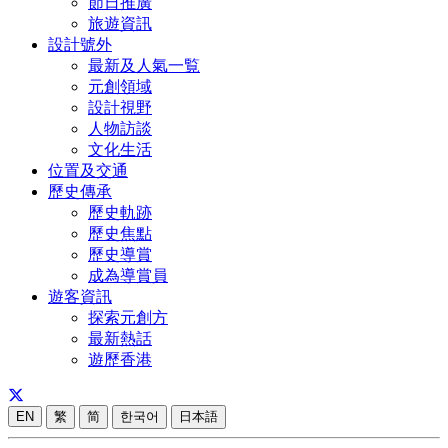
節日推廣
旅遊資訊
設計號外
最新及人氣一覧
元創領域
設計視野
人物訪談
文化生活
位置及交通
歷史傳承
歷史軌跡
歷史焦點
歷史導賞
成為導賞員
遊客資訊
探索元創方
最新熱話
遊歷香港
EN
繁
简
한국어
日本語