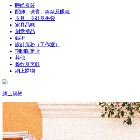
時尚服裝
配飾、珠寶、鐘錶及眼鏡
皮具、皮鞋及手袋
家具品味
創意禮品
藝術
設計服務（工作室）
期間限定店
其他
餐飲及烹飪
網上購物
網上購物