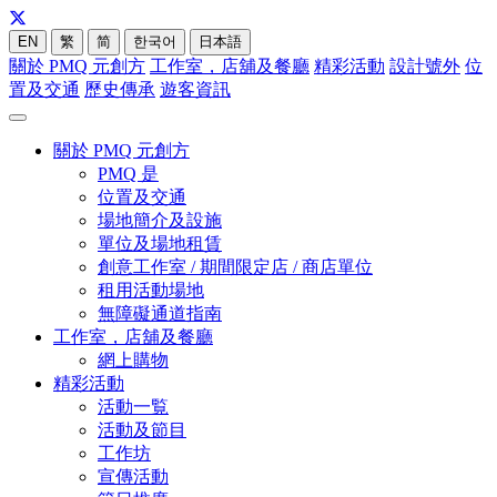
EN
繁
简
한국어
日本語
關於 PMQ 元創方
工作室，店舖及餐廳
精彩活動
設計號外
位
置及交通
歷史傳承
遊客資訊
關於 PMQ 元創方
PMQ 是
位置及交通
場地簡介及設施
單位及場地租賃
創意工作室 / 期間限定店 / 商店單位
租用活動場地
無障礙通道指南
工作室，店舖及餐廳
網上購物
精彩活動
活動一覧
活動及節目
工作坊
宣傳活動