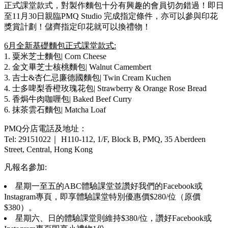
正式課堂款式，對製作麵包十分有興趣的會員切勿錯過！即日
至11月30日親臨PMQ Studio 完成指定條件，亦可以參與印花
獎賞計劃！儲齊指定印花就可以換禮物！
6月全新基礎麵包正式課堂款式:
1. 粟米芝士麵包| Corn Cheese
2. 金文畢芝士核桃麵包| Walnut Camembert
3. 吉士&杏仁忌廉德國麵包| Twin Cream Kuchen
4. 士多啤梨香橙玫瑰花包| Strawberry & Orange Rose Bread
5. 香焗牛肉咖喱包| Baked Beef Curry
6. 抹茶雲石麵包| Matcha Loaf
PMQ分店電話及地址：
Tel: 29151022｜ H110-112, 1/F, Block B, PMQ, 35 Aberdeen
Street, Central, Hong Kong
凡報名參加:
星期一至五的ABC體驗課堂並讚好我們的Facebook或
Instagram專頁，即享體驗課堂特別優惠價$280/位（原價
$380）。
星期六、日的體驗課堂則維持$380/位，讚好Facebook或