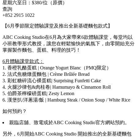
星期六至日：$380/位（原價）
查詢
+852 2915 1022
【6月季節限定體驗課堂及推出全新基礎麵包款式】
ABC Cooking Studio在6月為大家帶來6款體驗課堂，每堂均以
小班教學形式教授，讓您在輕鬆愉快的氣氛下，由零開始充分
掌握製作麵包、蛋糕、料理的技巧！
6月體驗課堂款式：
1. 香橙乳酪蛋糕 | Orange Yogurt Blanc（PMQ限定）
2. 法式焦糖燉蛋麵包 | Crème Brûlée Bread
3. 彩虹糖碎流心裸蛋糕| Surprising Funfetti Cake
4. 火腿沙律包&肉桂卷| Hamumayo & Cinnamon Roll
5. 伯爵茶檸檬磅蛋糕| Zesty Lemon
6. 漢堡扒/洋蔥湯/飯 | Hamburg Steak / Onion Soup / White Rice
如何預約？
親臨店舖、致電或於ABC Cooking Studio官方網站預約。
另外，6月開始ABC Cooking Studio 開始推出的全新基礎麵包