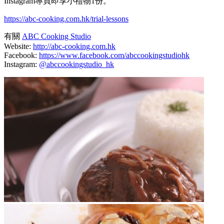
Instagram專頁即享小禮物1份。
https://abc-cooking.com.hk/trial-lessons
有關
ABC Cooking Studio
Website:
http://abc-cooking.com.hk
Facebook:
https://www.facebook.com/abccookingstudiohk
Instagram:
@abccookingstudio_hk