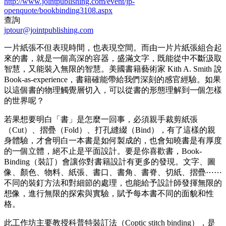
http://www.jointpublishing.com/event/jp-
openquote/bookbinding3108.aspx
查詢
jptour@jointpublishing.com
一片紙張不但表現時間，也表現空間。而由一片片紙張組合起
來的書，就是一個高深的容器，盛滿文字，既能從中不斷汲取
智慧，又能裝入無限的智慧。美國書籍藝術家 Kith A. Smith 說
Book-as-experience，書籍確能帶給我們深刻的感官經驗。如果
以這個書的物理觸覺層切入，可以從書的形態理解到一個怎樣
的世界呢？
若果想要明白「書」是怎麼一回事，必須親手裁剪紙張
（Cut）、摺疊（Fold）、打孔縫綴（Bind），有了這樣的親
身體驗，才會明白一本書是如何製成的，也會知曉書是有厚度
的一個立體，絕不止是平面設計。要是你喜歡書，Book-
Binding（裝訂）會讓你對書籍設計有更多的發現。文字、圖
像、顏色、物料、紙張、書口、書角、書脊、切紙、摺疊⋯⋯
不同的裝釘方法和對細節的處理，也能給予設計師發揮無限的
想像，進行無限的探索與實驗，賦予每本書不同的面貌和性
格。
此工作坊主要教授科普特裝訂法（Coptic stitch binding），是