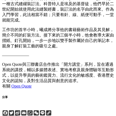
一種古式縫綴裝訂法。科普特人是埃及的基督徒，他們早於二
世紀開始就使用此法縫製經書，裝訂法的名字由此而來。作為
入門學習，此法相當不錯；只要有針、線、紙便可動手，一堂
就能完成。
工作坊的首半小時，曦成將分享他的書籍藝術作品及其見解，
簡介不同的釘裝方法。接下來的三個半小時，他會教導大家由
摺紙、釘孔開始，一步一步地以雙手製作屬於自己的筆記本，
親身了解釘裝工藝的吸引之處。
——————–
Open Quote與三聯書店合作推出「開方講堂」系列，旨在通過
系統的講授，輔以多媒體表述、實地考察及親身體驗等互動形
式，以提升學員的藝術鑑賞力、流行文化的敏感度、香港歷史
文化的認知，及對生活品質與創意的追求。
有關
Open Quote
分享
Facebook
Twitter
Sina
Email
WhatsApp
WeChat
Line
Copy