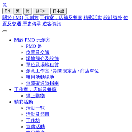
EN
繁
简
한국어
日本語
關於 PMQ 元創方
工作室，店舖及餐廳
精彩活動
設計號外
位
置及交通
歷史傳承
遊客資訊
關於 PMQ 元創方
PMQ 是
位置及交通
場地簡介及設施
單位及場地租賃
創意工作室 / 期間限定店 / 商店單位
租用活動場地
無障礙通道指南
工作室，店舖及餐廳
網上購物
精彩活動
活動一覧
活動及節目
工作坊
宣傳活動