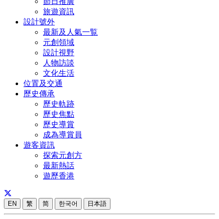
節日推廣
旅遊資訊
設計號外
最新及人氣一覧
元創領域
設計視野
人物訪談
文化生活
位置及交通
歷史傳承
歷史軌跡
歷史焦點
歷史導賞
成為導賞員
遊客資訊
探索元創方
最新熱話
遊歷香港
EN
繁
简
한국어
日本語