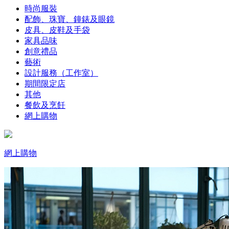
時尚服裝
配飾、珠寶、鐘錶及眼鏡
皮具、皮鞋及手袋
家具品味
創意禮品
藝術
設計服務（工作室）
期間限定店
其他
餐飲及烹飪
網上購物
網上購物