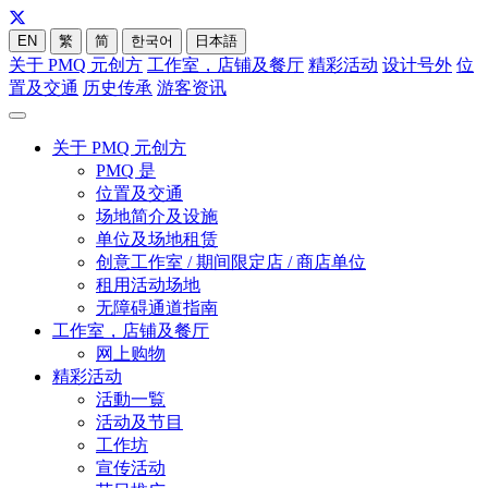
EN
繁
简
한국어
日本語
关于 PMQ 元创方
工作室，店铺及餐厅
精彩活动
设计号外
位
置及交通
历史传承
游客资讯
关于 PMQ 元创方
PMQ 是
位置及交通
场地简介及设施
单位及场地租赁
创意工作室 / 期间限定店 / 商店单位
租用活动场地
无障碍通道指南
工作室，店铺及餐厅
网上购物
精彩活动
活動一覧
活动及节目
工作坊
宣传活动