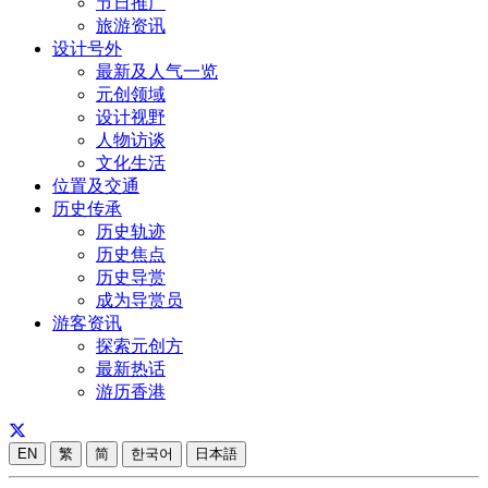
节日推广
旅游资讯
设计号外
最新及人气一览
元创领域
设计视野
人物访谈
文化生活
位置及交通
历史传承
历史轨迹
历史焦点
历史导赏
成为导赏员
游客资讯
探索元创方
最新热话
游历香港
EN
繁
简
한국어
日本語