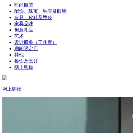
时尚服装
配饰、珠宝、钟表及眼镜
皮具、皮鞋及手袋
家具品味
创意礼品
艺术
设计服务（工作室）
期间限定店
其他
餐饮及烹饪
网上购物
网上购物