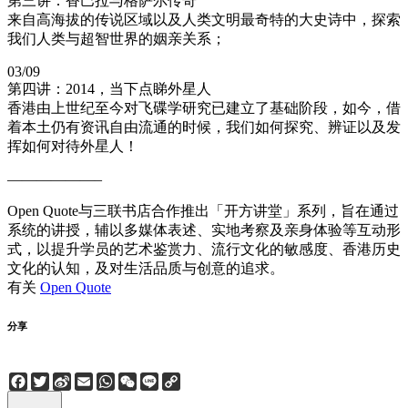
第三讲：香巴拉与格萨尔传奇
来自高海拔的传说区域以及人类文明最奇特的大史诗中，探索
我们人类与超智世界的姻亲关系；
03/09
第四讲：2014，当下点睇外星人
香港由上世纪至今对飞碟学研究已建立了基础阶段，如今，借
着本土仍有资讯自由流通的时候，我们如何探究、辨证以及发
挥如何对待外星人！
——————–
Open Quote与三联书店合作推出「开方讲堂」系列，旨在通过
系统的讲授，辅以多媒体表述、实地考察及亲身体验等互动形
式，以提升学员的艺术鉴赏力、流行文化的敏感度、香港历史
文化的认知，及对生活​​品质与创意的追求。
有关
Open Quote
分享
Facebook
Twitter
Sina
Email
WhatsApp
WeChat
Line
Copy
Weibo
Link