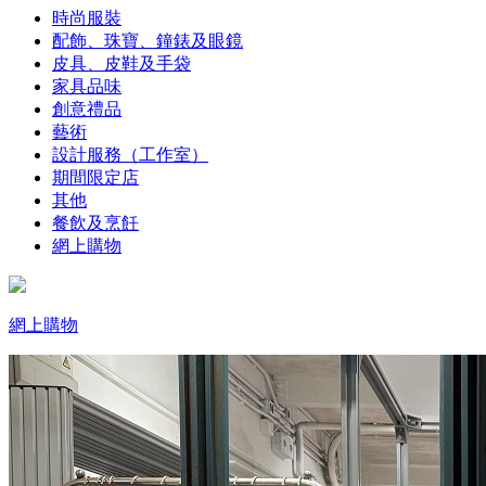
時尚服裝
配飾、珠寶、鐘錶及眼鏡
皮具、皮鞋及手袋
家具品味
創意禮品
藝術
設計服務（工作室）
期間限定店
其他
餐飲及烹飪
網上購物
網上購物