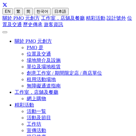
EN
繁
简
한국어
日本語
關於 PMQ 元創方
工作室，店舖及餐廳
精彩活動
設計號外
位
置及交通
歷史傳承
遊客資訊
關於 PMQ 元創方
PMQ 是
位置及交通
場地簡介及設施
單位及場地租賃
創意工作室 / 期間限定店 / 商店單位
租用活動場地
無障礙通道指南
工作室，店舖及餐廳
網上購物
精彩活動
活動一覧
活動及節目
工作坊
宣傳活動