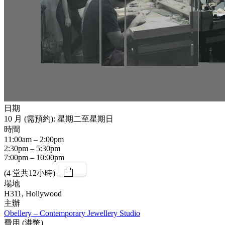
日期
10 月 (需預約): 星期二至星期日
時間
11:00am – 2:00pm
2:30pm – 5:30pm
7:00pm – 10:00pm
(4 堂共12小時)
場地
H311, Hollywood
主辦
Obellery – Contemporary Jewellery Studio
費用 (港幣)