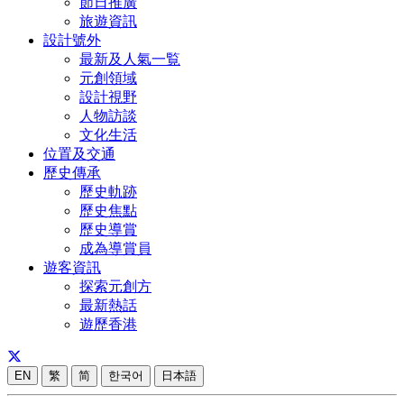
節日推廣
旅遊資訊
設計號外
最新及人氣一覧
元創領域
設計視野
人物訪談
文化生活
位置及交通
歷史傳承
歷史軌跡
歷史焦點
歷史導賞
成為導賞員
遊客資訊
探索元創方
最新熱話
遊歷香港
EN
繁
简
한국어
日本語