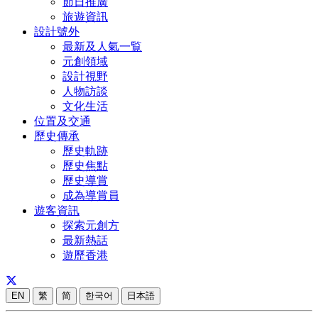
節日推廣
旅遊資訊
設計號外
最新及人氣一覧
元創領域
設計視野
人物訪談
文化生活
位置及交通
歷史傳承
歷史軌跡
歷史焦點
歷史導賞
成為導賞員
遊客資訊
探索元創方
最新熱話
遊歷香港
EN
繁
简
한국어
日本語