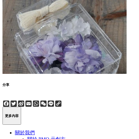
分享
Facebook
Twitter
Sina
Email
WhatsApp
WeChat
Line
Copy
Weibo
Link
更多內容
關於我們