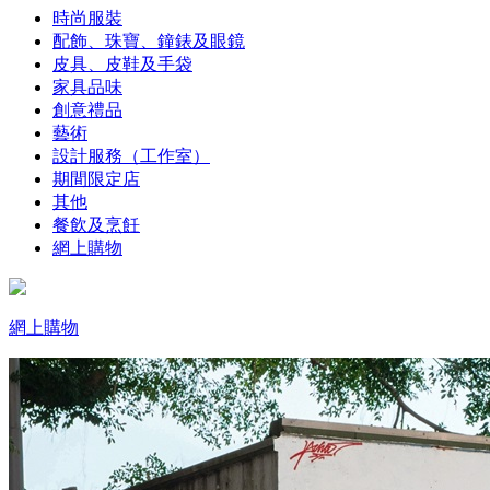
時尚服裝
配飾、珠寶、鐘錶及眼鏡
皮具、皮鞋及手袋
家具品味
創意禮品
藝術
設計服務（工作室）
期間限定店
其他
餐飲及烹飪
網上購物
網上購物