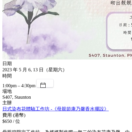
日期
2023 年 5 月 6, 13 日（星期六）
時間
1:00pm – 4:30pm
場地
S407, Staunton
主辦
日式染布花體驗工作坊 -《母親節康乃馨香水擺設》
費用 (港幣)
$650 / 位