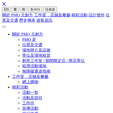
EN
繁
简
한국어
日本語
關於 PMQ 元創方
工作室，店舖及餐廳
精彩活動
設計號外
位
置及交通
歷史傳承
遊客資訊
關於 PMQ 元創方
PMQ 是
位置及交通
場地簡介及設施
單位及場地租賃
創意工作室 / 期間限定店 / 商店單位
租用活動場地
無障礙通道指南
工作室，店舖及餐廳
網上購物
精彩活動
活動一覧
活動及節目
工作坊
宣傳活動