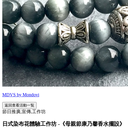
MDVS by Mondovi
返回查看活動一覧
節日推廣,宣傳,工作坊
日式染布花體驗工作坊 -《母親節康乃馨香水擺設》