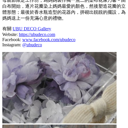
母親節限定工作坊，為媽媽製作獨一無二的染布花康乃馨－由
白布開始，逐片花瓣染上媽媽最愛的顏色，然後塑造花瓣的立
體形態；最後於香水瓶造型的花器內，拼砌出靚靚的擺設，為
媽媽送上一份充滿心意的禮物。
有關
UBU DECO Gallery
Website:
https://ubudeco.com
Facebook:
www.facebook.com/ubudeco
Instagram:
@ubudeco