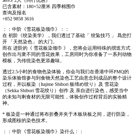
$895/ 2人（同行优惠）
已含素材：180×52厘米 四季棉围巾
查询及报名
+852 9858 3616
：：中阶《雪花板染颈巾》：：
在 初阶《绞染美学》，我们透过了基础「 绞紥技巧 」 爲您打
开 「天然染色」 的大门。
而在 进阶的《 雪花板染颈巾 》，您将会运用特殊的摺迭方式
创作出与衆不同的雪花效果，工房同时为你准备了一系列动物
模板，为传统染色更添趣味。
透过2.5小时的食物色染体验，你会与我们在香港中环PMQ的
染乐体验馆参与到食物天然染色工艺由意念到成品的整个设计
过程，并以板染（Itajime Shibori 板缔め绞り）及 雪花染
（Sekka Shibori 雪花绞り）创作 及 亲自进行染色，感受当中
的未知与剩食材的无限可能性，体验创作过程背后的实验精
神。
* 板染是一种通过将布折叠并夹于木板块板之间，进行防染，
形成图桉的染色技术。
：：中阶《雪花板染颈巾》染什么：：