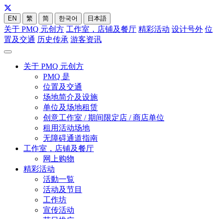
EN
繁
简
한국어
日本語
关于 PMQ 元创方
工作室，店铺及餐厅
精彩活动
设计号外
位
置及交通
历史传承
游客资讯
关于 PMQ 元创方
PMQ 是
位置及交通
场地简介及设施
单位及场地租赁
创意工作室 / 期间限定店 / 商店单位
租用活动场地
无障碍通道指南
工作室，店铺及餐厅
网上购物
精彩活动
活動一覧
活动及节目
工作坊
宣传活动