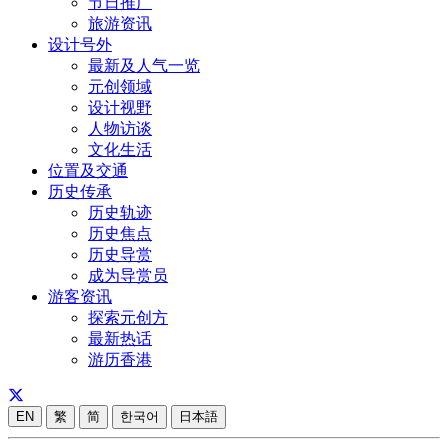
节日推广
旅游资讯
设计号外
最新及人气一览
元创领域
设计视野
人物访谈
文化生活
位置及交通
历史传承
历史轨迹
历史焦点
历史导赏
成为导赏员
游客资讯
探索元创方
最新热话
游历香港
EN
繁
简
한국어
日本語