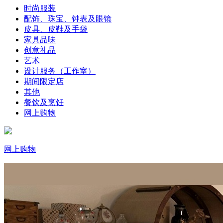
时尚服装
配饰、珠宝、钟表及眼镜
皮具、皮鞋及手袋
家具品味
创意礼品
艺术
设计服务（工作室）
期间限定店
其他
餐饮及烹饪
网上购物
网上购物