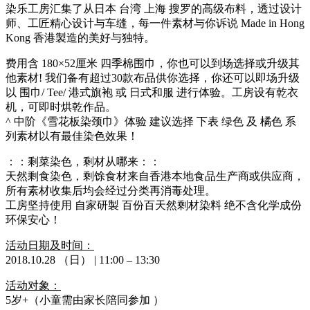
染乐工房汇集了从日本 台湾 上海 搜罗的高级布料，透过设计
师、工匠精心设计与车缝，每一件素材与你诉说 Made in Hong
Kong 香港製造的美好与独特。
费用含 180×52厘米 四季棉围巾，你也可以到场选择或升级其
他素材! 我们备有超过30款布品供你选择，你还可以即场升级
以 围巾/ Tee/ 港式旗袍 或 日式和服 进行体验。工房设有乾衣
机，可即时烘乾作品。
^ 中阶《雪花板染颈巾》体验 建议选择 下表 绿色 及 橘色 系
列素材以有最佳染色效果！
：：剩菜染色，剩材从哪来：：
天然剩食染色，剩馀食材来自香港本地食品生产商或供应商，
所有素材收集后均会经过分类再消毒处理。
工房坚持使用 自家研製 百份百天然剩材染料 绝不含化学成份
环保安心！
活动日期及时间：
2018.10.28 （日） | 11:00 – 13:30
活动对象：
5岁+（小童需由家长陪同参加 ）