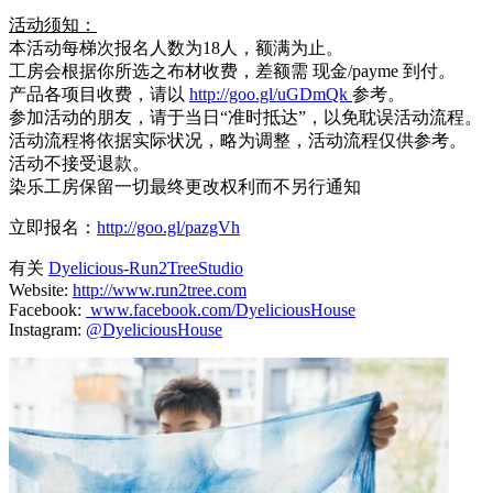
活动须知：
本活动每梯次报名人数为18人，额满为止。
工房会根据你所选之布材收费，差额需 现金/payme 到付。
产品各项目收费，请以
http://goo.gl/uGDmQk
参考。
参加活动的朋友，请于当日“准时抵达”，以免耽误活动流程。
活动流程将依据实际状况，略为调整，活动流程仅供参考。
活动不接受退款。
染乐工房保留一切最终更改权利而不另行通知
立即报名：
http://goo.gl/pazgVh
有关
Dyelicious-Run2TreeStudio
Website:
http://www.run2tree.com
Facebook:
www.facebook.com/DyeliciousHouse
Instagram:
@DyeliciousHouse