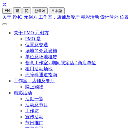
EN
繁
简
한국어
日本語
关于 PMQ 元创方
工作室，店铺及餐厅
精彩活动
设计号外
位
关于 PMQ 元创方
PMQ 是
位置及交通
场地简介及设施
单位及场地租赁
创意工作室 / 期间限定店 / 商店单位
租用活动场地
无障碍通道指南
工作室，店铺及餐厅
网上购物
精彩活动
活動一覧
活动及节目
工作坊
宣传活动
节日推广