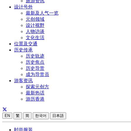
旅游资讯
设计号外
最新及人气一览
元创领域
设计视野
人物访谈
文化生活
位置及交通
历史传承
历史轨迹
历史焦点
历史导赏
成为导赏员
游客资讯
探索元创方
最新热话
游历香港
EN
繁
简
한국어
日本語
时尚服装