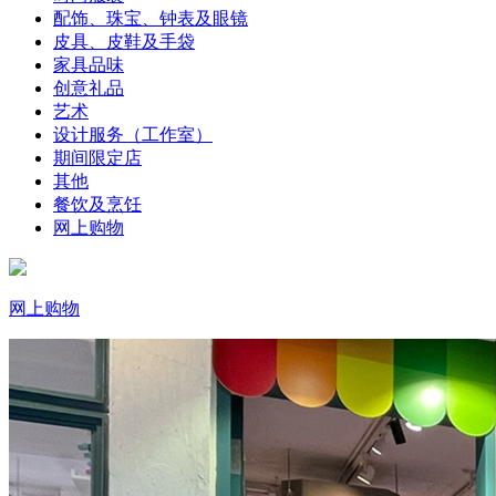
配饰、珠宝、钟表及眼镜
皮具、皮鞋及手袋
家具品味
创意礼品
艺术
设计服务（工作室）
期间限定店
其他
餐饮及烹饪
网上购物
网上购物