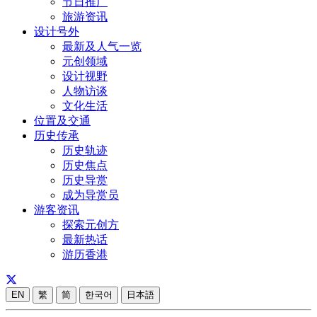
节日推广
旅游资讯
设计号外
最新及人气一览
元创领域
设计视野
人物访谈
文化生活
位置及交通
历史传承
历史轨迹
历史焦点
历史导赏
成为导赏员
游客资讯
探索元创方
最新热话
游历香港
EN
繁
简
한국어
日本語