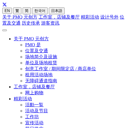
EN
繁
简
한국어
日本語
关于 PMQ 元创方
工作室，店铺及餐厅
精彩活动
设计号外
位
置及交通
历史传承
游客资讯
关于 PMQ 元创方
PMQ 是
位置及交通
场地简介及设施
单位及场地租赁
创意工作室 / 期间限定店 / 商店单位
租用活动场地
无障碍通道指南
工作室，店铺及餐厅
网上购物
精彩活动
活動一覧
活动及节目
工作坊
宣传活动