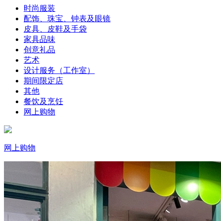
时尚服装
配饰、珠宝、钟表及眼镜
皮具、皮鞋及手袋
家具品味
创意礼品
艺术
设计服务（工作室）
期间限定店
其他
餐饮及烹饪
网上购物
网上购物