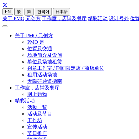
EN
繁
简
한국어
日本語
关于 PMQ 元创方
工作室，店铺及餐厅
精彩活动
设计号外
位
关于 PMQ 元创方
PMQ 是
位置及交通
场地简介及设施
单位及场地租赁
创意工作室 / 期间限定店 / 商店单位
租用活动场地
无障碍通道指南
工作室，店铺及餐厅
网上购物
精彩活动
活動一覧
活动及节目
工作坊
宣传活动
节日推广