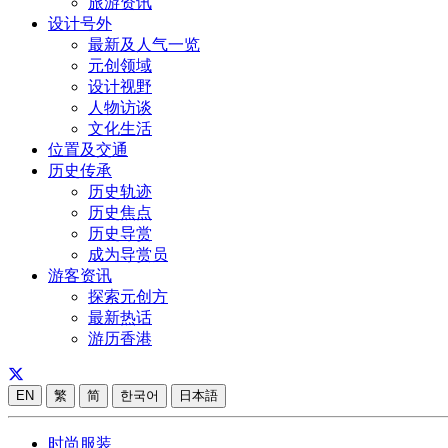
旅游资讯
设计号外
最新及人气一览
元创领域
设计视野
人物访谈
文化生活
位置及交通
历史传承
历史轨迹
历史焦点
历史导赏
成为导赏员
游客资讯
探索元创方
最新热话
游历香港
EN
繁
简
한국어
日本語
时尚服装