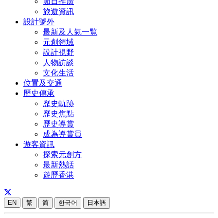
節日推廣
旅遊資訊
設計號外
最新及人氣一覧
元創領域
設計視野
人物訪談
文化生活
位置及交通
歷史傳承
歷史軌跡
歷史焦點
歷史導賞
成為導賞員
遊客資訊
探索元創方
最新熱話
遊歷香港
EN
繁
简
한국어
日本語