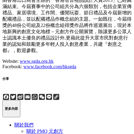
由香港出口商會主辦的「香港智營禮品設計大賞2015」已經圓
滿結束。今屆賽事中的公司組共分為六個類別，包括企業宣傳
禮品、家居環境、工作間、優閒玩耍、節日禮品及今屆新增的
配襯禮品，並以配襯禮品作概念組的主題。一如既往，今屆得
獎的48份公司組及22份概念組得獎作品將作巡迴展出，現於本
地新興的創意文化地標－元創方作公開展覽，除讓更多公眾人
士認識本土優良的禮品設計外,更藉此提升大眾市民對創意行
業的認知和鼓勵更多年輕人投入創意產業，共建『創意之
都』，歡迎參觀。
Website:
www.sgda.org.hk
Facebook:
www.facebook.com/hksgda
分享
Facebook
Twitter
Sina
Email
WhatsApp
WeChat
Line
Copy
Weibo
Link
更多內容
關於我們
關於 PMQ 元創方