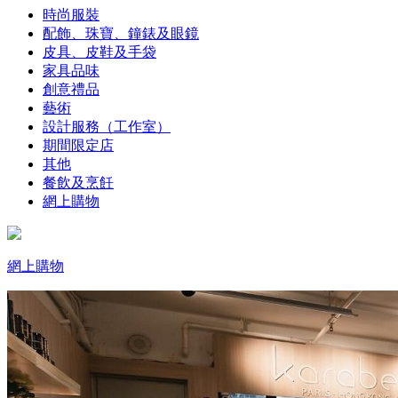
時尚服裝
配飾、珠寶、鐘錶及眼鏡
皮具、皮鞋及手袋
家具品味
創意禮品
藝術
設計服務（工作室）
期間限定店
其他
餐飲及烹飪
網上購物
網上購物