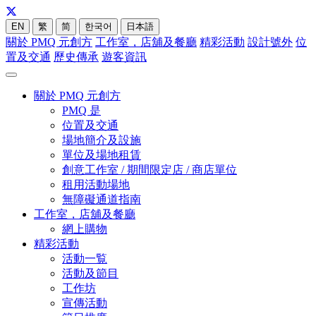
EN
繁
简
한국어
日本語
關於 PMQ 元創方
工作室，店舖及餐廳
精彩活動
設計號外
位
置及交通
歷史傳承
遊客資訊
關於 PMQ 元創方
PMQ 是
位置及交通
場地簡介及設施
單位及場地租賃
創意工作室 / 期間限定店 / 商店單位
租用活動場地
無障礙通道指南
工作室，店舖及餐廳
網上購物
精彩活動
活動一覧
活動及節目
工作坊
宣傳活動