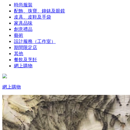
時尚服裝
配飾、珠寶、鐘錶及眼鏡
皮具、皮鞋及手袋
家具品味
創意禮品
藝術
設計服務（工作室）
期間限定店
其他
餐飲及烹飪
網上購物
網上購物