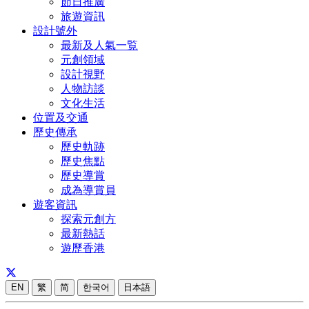
節日推廣
旅遊資訊
設計號外
最新及人氣一覧
元創領域
設計視野
人物訪談
文化生活
位置及交通
歷史傳承
歷史軌跡
歷史焦點
歷史導賞
成為導賞員
遊客資訊
探索元創方
最新熱話
遊歷香港
EN
繁
简
한국어
日本語