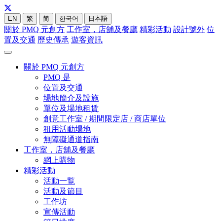
EN
繁
简
한국어
日本語
關於 PMQ 元創方
工作室，店舖及餐廳
精彩活動
設計號外
位
置及交通
歷史傳承
遊客資訊
關於 PMQ 元創方
PMQ 是
位置及交通
場地簡介及設施
單位及場地租賃
創意工作室 / 期間限定店 / 商店單位
租用活動場地
無障礙通道指南
工作室，店舖及餐廳
網上購物
精彩活動
活動一覧
活動及節目
工作坊
宣傳活動