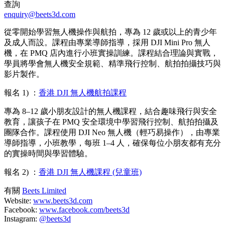
查詢
enquiry@beets3d.com
從零開始學習無人機操作與航拍，專為 12 歲或以上的青少年
及成人而設。課程由專業導師指導，採用 DJI Mini Pro 無人
機，在 PMQ 店內進行小班實操訓練。課程結合理論與實戰，
學員將學會無人機安全規範、精準飛行控制、航拍拍攝技巧與
影片製作。
報名 1) ：
香港 DJI 無人機航拍課程
專為 8–12 歲小朋友設計的無人機課程，結合趣味飛行與安全
教育，讓孩子在 PMQ 安全環境中學習飛行控制、航拍拍攝及
團隊合作。課程使用 DJI Neo 無人機（輕巧易操作），由專業
導師指導，小班教學，每班 1–4 人，確保每位小朋友都有充分
的實操時間與學習體驗。
報名 2) ：
香港 DJI 無人機課程 (兒童班)
有關
Beets Limited
Website:
www.beets3d.com
Facebook:
www.facebook.com/beets3d
Instagram:
@beets3d