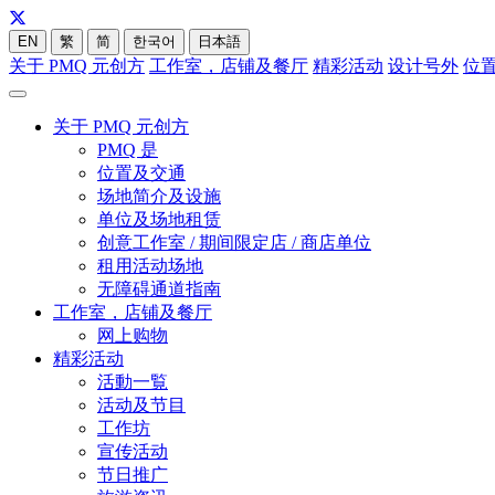
EN
繁
简
한국어
日本語
关于 PMQ 元创方
工作室，店铺及餐厅
精彩活动
设计号外
位
关于 PMQ 元创方
PMQ 是
位置及交通
场地简介及设施
单位及场地租赁
创意工作室 / 期间限定店 / 商店单位
租用活动场地
无障碍通道指南
工作室，店铺及餐厅
网上购物
精彩活动
活動一覧
活动及节目
工作坊
宣传活动
节日推广