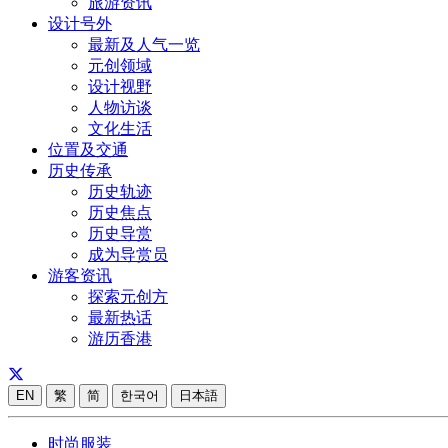
旅游资讯
设计号外
最新及人气一览
元创领域
设计视野
人物访谈
文化生活
位置及交通
历史传承
历史轨迹
历史焦点
历史导赏
成为导赏员
游客资讯
探索元创方
最新热话
游历香港
EN
繁
简
한국어
日本語
时尚服装