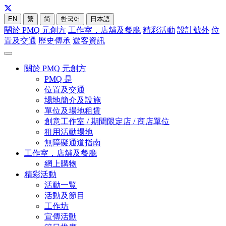
EN
繁
简
한국어
日本語
關於 PMQ 元創方
工作室，店舖及餐廳
精彩活動
設計號外
位
置及交通
歷史傳承
遊客資訊
關於 PMQ 元創方
PMQ 是
位置及交通
場地簡介及設施
單位及場地租賃
創意工作室 / 期間限定店 / 商店單位
租用活動場地
無障礙通道指南
工作室，店舖及餐廳
網上購物
精彩活動
活動一覧
活動及節目
工作坊
宣傳活動