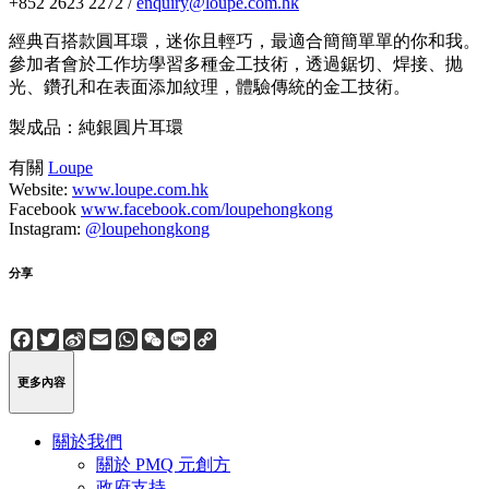
+852 2623 2272 /
enquiry@loupe.com.hk
經典百搭款圓耳環，迷你且輕巧，最適合簡簡單單的你和我。
參加者會於工作坊學習多種金工技術，透過鋸切、焊接、抛
光、鑽孔和在表面添加紋理，體驗傳統的金工技術。
製成品：純銀圓片耳環
有關
Loupe
Website:
www.loupe.com.hk
Facebook
www.facebook.com/loupehongkong
Instagram:
@loupehongkong
分享
Facebook
Twitter
Sina
Email
WhatsApp
WeChat
Line
Copy
Weibo
Link
更多內容
關於我們
關於 PMQ 元創方
政府支持