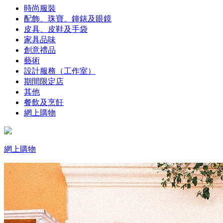
時尚服裝
配飾、珠寶、鐘錶及眼鏡
皮具、皮鞋及手袋
家具品味
創意禮品
藝術
設計服務（工作室）
期間限定店
其他
餐飲及烹飪
網上購物
網上購物