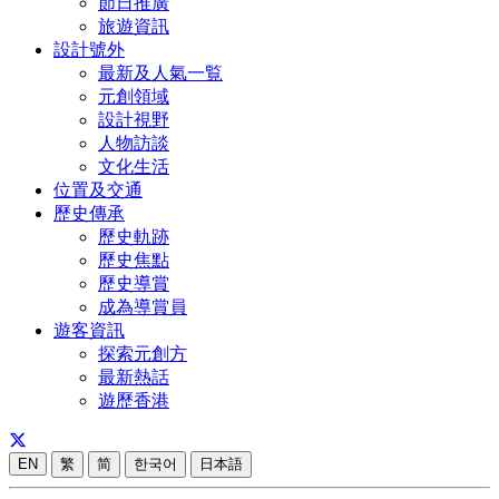
節日推廣
旅遊資訊
設計號外
最新及人氣一覧
元創領域
設計視野
人物訪談
文化生活
位置及交通
歷史傳承
歷史軌跡
歷史焦點
歷史導賞
成為導賞員
遊客資訊
探索元創方
最新熱話
遊歷香港
EN
繁
简
한국어
日本語