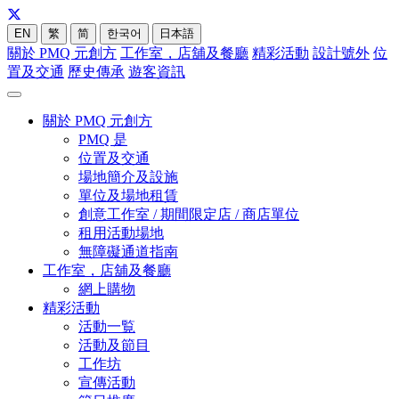
EN
繁
简
한국어
日本語
關於 PMQ 元創方
工作室，店舖及餐廳
精彩活動
設計號外
位
置及交通
歷史傳承
遊客資訊
關於 PMQ 元創方
PMQ 是
位置及交通
場地簡介及設施
單位及場地租賃
創意工作室 / 期間限定店 / 商店單位
租用活動場地
無障礙通道指南
工作室，店舖及餐廳
網上購物
精彩活動
活動一覧
活動及節目
工作坊
宣傳活動