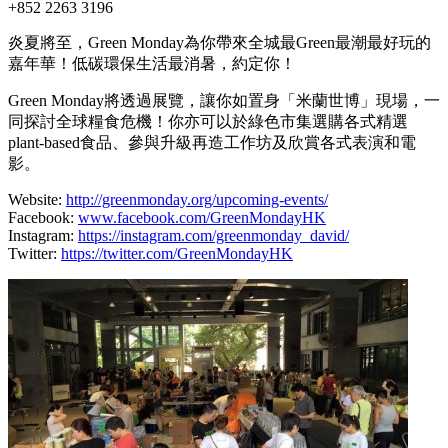
+852 2263 3196
炎夏將至，Green Monday為你帶來全城最Green最潮最好玩的
嘉年華！低碳環保生活最消暑，約定你！
Green Monday將透過展覽，讓你如置身「米蘭世博」現場，一
同探討全球糧食危機！你亦可以於綠色市集選購各式精選
plant-based食品、參與升級再造工作坊及欣賞各式表演和電
影。
Website:
http://greenmonday.org/upcoming-events/
Facebook:
www.facebook.com/GreenMondayHK
Instagram:
https://instagram.com/greenmonday_david/
Twitter:
https://twitter.com/GreenMondayHK