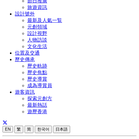
節日推廣
旅遊資訊
設計號外
最新及人氣一覧
元創領域
設計視野
人物訪談
文化生活
位置及交通
歷史傳承
歷史軌跡
歷史焦點
歷史導賞
成為導賞員
遊客資訊
探索元創方
最新熱話
遊歷香港
EN
繁
简
한국어
日本語