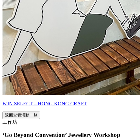
B’IN SELECT – HONG KONG CRAFT
返回查看活動一覧
工作坊
‘Go Beyond Convention’ Jewellery Workshop