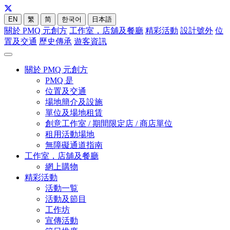
EN
繁
简
한국어
日本語
關於 PMQ 元創方
工作室，店舖及餐廳
精彩活動
設計號外
位
置及交通
歷史傳承
遊客資訊
關於 PMQ 元創方
PMQ 是
位置及交通
場地簡介及設施
單位及場地租賃
創意工作室 / 期間限定店 / 商店單位
租用活動場地
無障礙通道指南
工作室，店舖及餐廳
網上購物
精彩活動
活動一覧
活動及節目
工作坊
宣傳活動