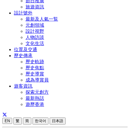
節日推廣
旅遊資訊
設計號外
最新及人氣一覧
元創領域
設計視野
人物訪談
文化生活
位置及交通
歷史傳承
歷史軌跡
歷史焦點
歷史導賞
成為導賞員
遊客資訊
探索元創方
最新熱話
遊歷香港
EN
繁
简
한국어
日本語