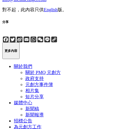
對不起，此內容只供
English
版。
分享
Facebook
Twitter
Sina
Email
WhatsApp
WeChat
Line
Copy
Weibo
Link
更多內容
關於我們
關於 PMQ 元創方
政府支持
元創方事件簿
相片集
短片分享
媒體中心
新聞稿
新聞報導
招標公告
為元創方工作