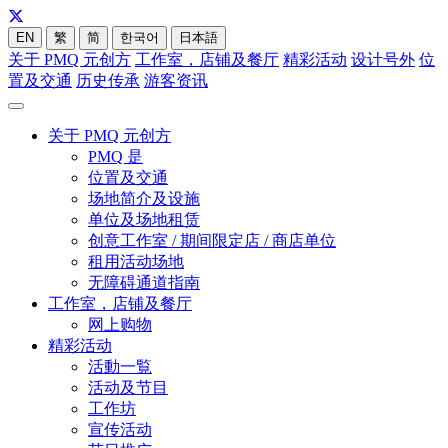
EN
繁
简
한국어
日本語
关于 PMQ 元创方
工作室，店铺及餐厅
精彩活动
设计号外
位
置及交通
历史传承
游客资讯
关于 PMQ 元创方
PMQ 是
位置及交通
场地简介及设施
单位及场地租赁
创意工作室 / 期间限定店 / 商店单位
租用活动场地
无障碍通道指南
工作室，店铺及餐厅
网上购物
精彩活动
活動一覧
活动及节目
工作坊
宣传活动