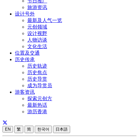
节日推广
旅游资讯
设计号外
最新及人气一览
元创领域
设计视野
人物访谈
文化生活
位置及交通
历史传承
历史轨迹
历史焦点
历史导赏
成为导赏员
游客资讯
探索元创方
最新热话
游历香港
EN
繁
简
한국어
日本語