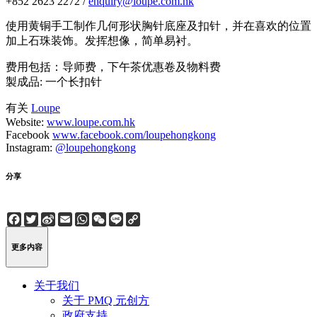
+852 2623 2272 /
enquiry@loupe.com.hk
使用黄铜手工制作几何形状胸针底座及扣针，并在喜欢的位置
加上石珠装饰。发挥想像，简单易衬。
费用包括：导师费，下午茶优惠卷及物料费
製成品: 一个长扣针
有关
Loupe
Website:
www.loupe.com.hk
Facebook
www.facebook.com/loupehongkong
Instagram:
@loupehongkong
分享
Facebook
Twitter
Sina
Email
WhatsApp
WeChat
Line
Copy
Weibo
Link
更多内容
关于我们
关于 PMQ 元创方
政府支持