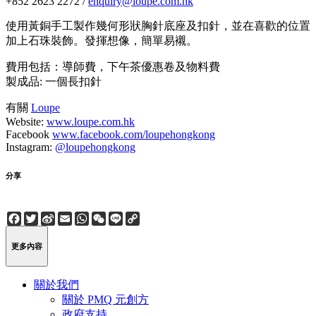
+852 2623 2272 /
enquiry@loupe.com.hk
使用黃銅手工製作幾何形狀胸針底座及扣針，並在喜歡的位置
加上石珠裝飾。發揮想像，簡單易襯。
費用包括：導師費，下午茶優惠卷及物料費
製成品: 一個長扣針
有關
Loupe
Website:
www.loupe.com.hk
Facebook
www.facebook.com/loupehongkong
Instagram:
@loupehongkong
分享
Facebook
Twitter
Sina
Email
WhatsApp
WeChat
Line
Copy
Weibo
Link
更多內容
關於我們
關於 PMQ 元創方
政府支持