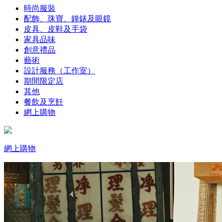
時尚服裝
配飾、珠寶、鐘錶及眼鏡
皮具、皮鞋及手袋
家具品味
創意禮品
藝術
設計服務（工作室）
期間限定店
其他
餐飲及烹飪
網上購物
網上購物