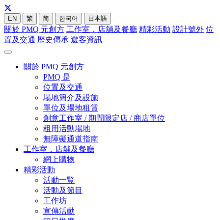
EN
繁
简
한국어
日本語
關於 PMQ 元創方
工作室，店舖及餐廳
精彩活動
設計號外
位
置及交通
歷史傳承
遊客資訊
關於 PMQ 元創方
PMQ 是
位置及交通
場地簡介及設施
單位及場地租賃
創意工作室 / 期間限定店 / 商店單位
租用活動場地
無障礙通道指南
工作室，店舖及餐廳
網上購物
精彩活動
活動一覧
活動及節目
工作坊
宣傳活動