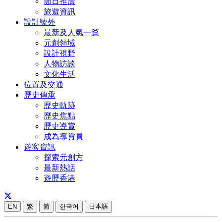
節日推廣
旅遊資訊
設計號外
最新及人氣一覧
元創領域
設計視野
人物訪談
文化生活
位置及交通
歷史傳承
歷史軌跡
歷史焦點
歷史導賞
成為導賞員
遊客資訊
探索元創方
最新熱話
遊歷香港
EN
繁
简
한국어
日本語