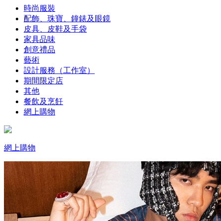
時尚服裝
配飾、珠寶、鐘錶及眼鏡
皮具、皮鞋及手袋
家具品味
創意禮品
藝術
設計服務（工作室）
期間限定店
其他
餐飲及烹飪
網上購物
網上購物