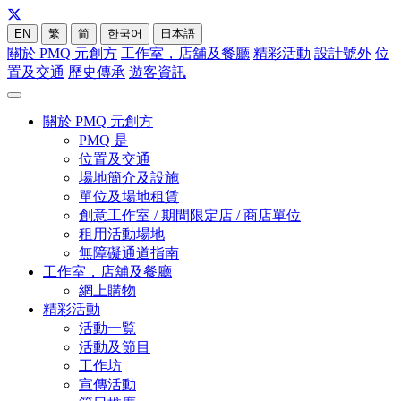
EN
繁
简
한국어
日本語
關於 PMQ 元創方
工作室，店舖及餐廳
精彩活動
設計號外
位
置及交通
歷史傳承
遊客資訊
關於 PMQ 元創方
PMQ 是
位置及交通
場地簡介及設施
單位及場地租賃
創意工作室 / 期間限定店 / 商店單位
租用活動場地
無障礙通道指南
工作室，店舖及餐廳
網上購物
精彩活動
活動一覧
活動及節目
工作坊
宣傳活動