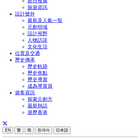
節日推廣
旅遊資訊
設計號外
最新及人氣一覧
元創領域
設計視野
人物訪談
文化生活
位置及交通
歷史傳承
歷史軌跡
歷史焦點
歷史導賞
成為導賞員
遊客資訊
探索元創方
最新熱話
遊歷香港
EN
繁
简
한국어
日本語