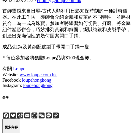
+852 2623 2272 /
enquiry@loupe.com.hk
首飾靈感來自日晷-古代人類利用日影知探時刻的一種計時儀
器。在此工作坊，導師會介紹金屬和皮革的不同特性，並將材
質合二為一成為珠寶。參加者將學習如何切割、打磨、將金屬
組件塑形併合，巧妙排列黃銅和銅面，綴以純銀和皮製手帶，
創造出充滿個性的幾何圖案開口手鐲。
成品:紅銅及黃銅配皮製手帶開口手鐲一隻
* 每位參加者將獲贈Loupe品坊$100現金券。
有關
Loupe
Website:
www.loupe.com.hk
Facebook
loupehongkong
Instagram:
loupehongkong
分享
Facebook
Twitter
Sina
Email
WhatsApp
WeChat
Line
Copy
Weibo
Link
更多內容