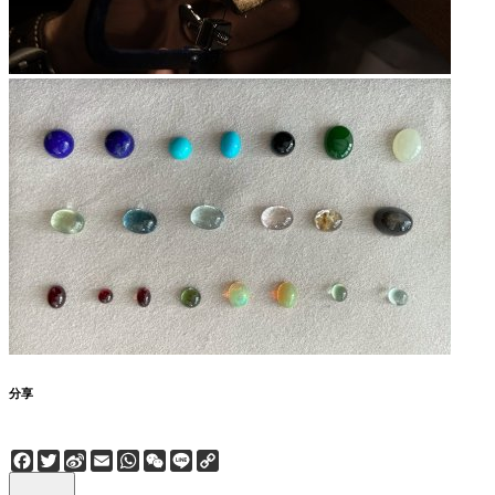
分享
Facebook
Twitter
Sina
Email
WhatsApp
WeChat
Line
Copy
Weibo
Link