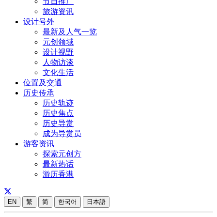
节日推广
旅游资讯
设计号外
最新及人气一览
元创领域
设计视野
人物访谈
文化生活
位置及交通
历史传承
历史轨迹
历史焦点
历史导赏
成为导赏员
游客资讯
探索元创方
最新热话
游历香港
EN
繁
简
한국어
日本語