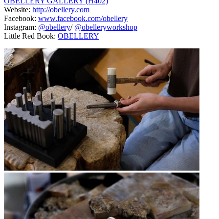
OBELLERY GALLERY (H402)
Website:
http://obellery.com
Facebook:
www.facebook.com/obellery
Instagram:
@obellery
/
@obelleryworkshop
Little Red Book:
OBELLERY