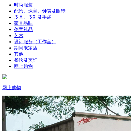
时尚服装
配饰、珠宝、钟表及眼镜
皮具、皮鞋及手袋
家具品味
创意礼品
艺术
设计服务（工作室）
期间限定店
其他
餐饮及烹饪
网上购物
网上购物