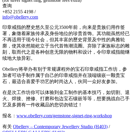
(for silver signet ring, gemstone fees extra)
查询
+852 2155 4198 /
info@obellery.com
印章戒指的歷史悠久至公元3500年前，向来是贵族们用作签
署，象徵着家族传承及身份地位的珍贵首饰。其功能虽然经已
不再适用于现今社会，但其丰富的歷史背景及中性的典雅轮
廓，使其依然能屹立于当代首饰潮流圈。弃除了家族标志的雕
刻，取而代之是各种创意无限的物料和设计，令印章戒指能继
续地大放异彩。
Obellery将举办有别于常规课程外的宝石印章戒指工作坊，参
加者可动手制作属于自己的印章戒指并在顶端镶嵌一颗贵宝
石，最适合喜爱手功艺的时尚达人，伙同一众好友参加。
在是次工作坊你可以体验到金工制作的基本技巧，如切割、退
火、焊接、挫修、打磨和包边宝石镶嵌等等，想要挑战自己手
艺及多拥有一件收藏品的您切勿错过！
报名：
www.obellery.com/gemstone-signet-ring-workshop
有关
Obellery – Contemporary Jewellery Studio (H403)
/