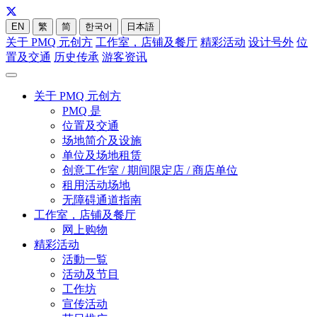
EN
繁
简
한국어
日本語
关于 PMQ 元创方
工作室，店铺及餐厅
精彩活动
设计号外
位
置及交通
历史传承
游客资讯
关于 PMQ 元创方
PMQ 是
位置及交通
场地简介及设施
单位及场地租赁
创意工作室 / 期间限定店 / 商店单位
租用活动场地
无障碍通道指南
工作室，店铺及餐厅
网上购物
精彩活动
活動一覧
活动及节目
工作坊
宣传活动