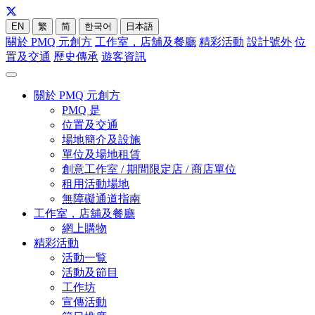
EN
繁
简
한국어
日本語
關於 PMQ 元創方
工作室，店舖及餐廳
精彩活動
設計號外
位
置及交通
歷史傳承
遊客資訊
關於 PMQ 元創方
PMQ 是
位置及交通
場地簡介及設施
單位及場地租賃
創意工作室 / 期間限定店 / 商店單位
租用活動場地
無障礙通道指南
工作室，店舖及餐廳
網上購物
精彩活動
活動一覧
活動及節目
工作坊
宣傳活動