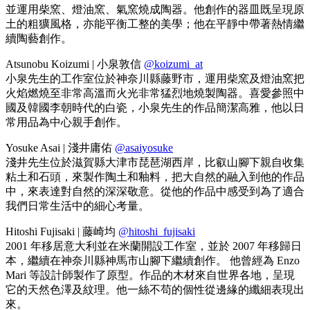
並運用柴窯、燈油窯、氣窯燒成陶器。他創作的器皿既呈現原
土的粗獷風格，亦能平衡工整的美學；他在平靜中帶著熱情繼
續陶藝創作。
Atsunobu Koizumi | 小泉敦信
@koizumi_at
小泉先生的工作室位於神奈川縣藤野市，運用柴窯及燈油窯把
火焰燃燒至非常高溫而火光非常猛烈地燒製陶器。喜愛參照中
國及韓國李朝時代的白瓷，小泉先生的作品簡潔高雅，他以日
常用品為中心親手創作。
Yosuke Asai | 淺井庸佑
@asaiyosuke
淺井先生位於滋賀縣大津市琵琶湖西岸，比叡山腳下親自收集
粘土和石頭，來製作陶土和釉料，把大自然的融入到他的作品
中，來表達對自然的深深敬意。從他的作品中感受到為了適合
我們日常生活中的細心考量。
Hitoshi Fujisaki | 藤崎均
@hitoshi_fujisaki
2001 年移居意大利並在米蘭開設工作室，並於 2007 年移歸日
本，繼續在神奈川縣神馬市山腳下繼續創作。 他曾經為 Enzo
Mari 等設計師製作了原型。作品的木材來自世界各地，呈現
它的天然色澤及紋理。他一絲不苟的個性從邊緣的纖細表現出
來。