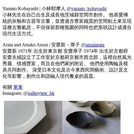
Yamato Kobayashi | 小林耶摩人
@yamato_kobayashi
小林先生在自己出生及成長地茨城縣笠間市創作。 他喜愛傳
統的灰釉和古器等古董，並透過含豊富鐵質的笠間粘土來呈現
這種古雅氣息，不但保留那種氛圍的同時也把形狀設計成適合
現代生活方式。
Arata and Atsuko Anzai | 安齋新・厚子
@anzaiarata
安齋新 1971年 出生於東京都 安齋厚子 1974年 出生於京都府
安齋夫婦設立了工作室於京都府京都市西北部，這裡自然風光
秀麗、情感豐富，而且在他們家的附近。 他們使用陶輪及模
具共同創作。 深受日本文化及古今東西民間藝術、設計及文
化等影響，創作出和諧融入現代餐桌的器皿。
有關
掌掌
Instagram:
@gallerytete_hk