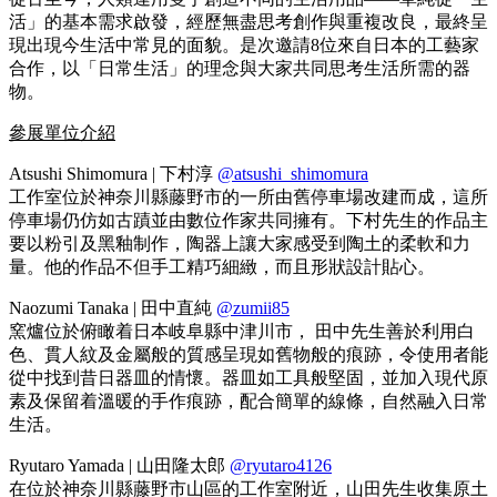
活」的基本需求啟發，經歷無盡思考創作與重複改良，最終呈
現出現今生活中常見的面貌。是次邀請8位來自日本的工藝家
合作，以「日常生活」的理念與大家共同思考生活所需的器
物。
參展單位介紹
Atsushi Shimomura | 下村淳
@atsushi_shimomura
工作室位於神奈川縣藤野市的一所由舊停車場改建而成，這所
停車場仍仿如古蹟並由數位作家共同擁有。下村先生的作品主
要以粉引及黑釉制作，陶器上讓大家感受到陶土的柔軟和力
量。他的作品不但手工精巧細緻，而且形狀設計貼心。
Naozumi Tanaka | 田中直純
@zumii85
窯爐位於俯瞰着日本岐阜縣中津川市， 田中先生善於利用白
色、貫人紋及金屬般的質感呈現如舊物般的痕跡，令使用者能
從中找到昔日器皿的情懷。器皿如工具般堅固，並加入現代原
素及保留着溫暖的手作痕跡，配合簡單的線條，自然融入日常
生活。
Ryutaro Yamada | 山田隆太郎
@ryutaro4126
在位於神奈川縣藤野市山區的工作室附近，山田先生收集原土