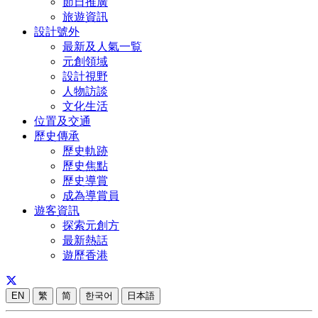
節日推廣
旅遊資訊
設計號外
最新及人氣一覧
元創領域
設計視野
人物訪談
文化生活
位置及交通
歷史傳承
歷史軌跡
歷史焦點
歷史導賞
成為導賞員
遊客資訊
探索元創方
最新熱話
遊歷香港
EN
繁
简
한국어
日本語