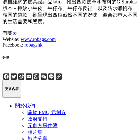
源自紐約的皮具設計品牌ro，推出四款皮革和布料的G Surplus
版本－摔紋小牛皮、牛仔布、牛仔布反裡，以及防水蠟帆布，
相同的袋款，卻呈現出四種截然不同的況味，迎合都巿人不同
的生活需要和態度。
有關
ro
Website:
www.robags.com
Facebook:
robagshk
分享
Facebook
Twitter
Sina
Email
WhatsApp
WeChat
Line
Copy
Weibo
Link
更多內容
關於我們
關於 PMQ 元創方
政府支持
元創方事件簿
相片集
短片分享