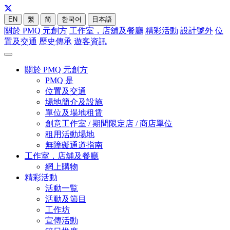
EN
繁
简
한국어
日本語
關於 PMQ 元創方
工作室，店舖及餐廳
精彩活動
設計號外
位
置及交通
歷史傳承
遊客資訊
關於 PMQ 元創方
PMQ 是
位置及交通
場地簡介及設施
單位及場地租賃
創意工作室 / 期間限定店 / 商店單位
租用活動場地
無障礙通道指南
工作室，店舖及餐廳
網上購物
精彩活動
活動一覧
活動及節目
工作坊
宣傳活動