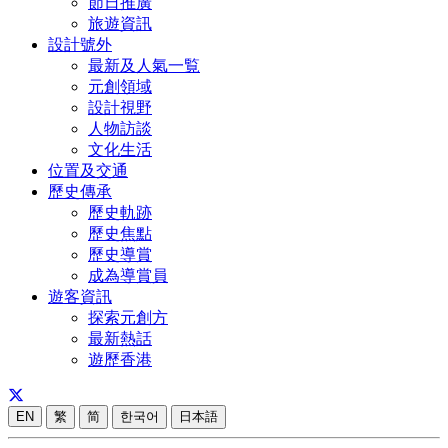
節日推廣
旅遊資訊
設計號外
最新及人氣一覧
元創領域
設計視野
人物訪談
文化生活
位置及交通
歷史傳承
歷史軌跡
歷史焦點
歷史導賞
成為導賞員
遊客資訊
探索元創方
最新熱話
遊歷香港
EN
繁
简
한국어
日本語