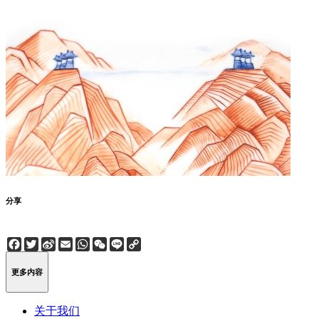
分享
Facebook
Twitter
Sina
Email
WhatsApp
WeChat
Line
Copy
Weibo
Link
更多内容
关于我们