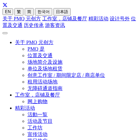
EN
繁
简
한국어
日本語
关于 PMQ 元创方
工作室，店铺及餐厅
精彩活动
设计号外
位
置及交通
历史传承
游客资讯
关于 PMQ 元创方
PMQ 是
位置及交通
场地简介及设施
单位及场地租赁
创意工作室 / 期间限定店 / 商店单位
租用活动场地
无障碍通道指南
工作室，店铺及餐厅
网上购物
精彩活动
活動一覧
活动及节目
工作坊
宣传活动