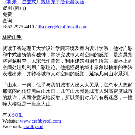
《将来．过去式》魏德龙手绘瓷器实验
费用 (港币)
免费
查询
+852 2975 4410 /
discover@craftbysoil.com
林断山明
就读于香港理工大学设计学院环境及室内设计学系，他对广彩
和中式建筑情有独钟，常研究城市人对空间的感觉。是次展览
将穿越时空，以宋代作背景，利用建筑图则作语言，瓷器上的
空间处理则利用广彩理论。他把怪诞的城市景象以抽象的手法
表现出来，并转移城市人对空间的感觉，延续几何山水系列。
「山水」一词，似乎与我们城市人没太大关系，它总令人想起
那沉闷的传统黑白山水画，几何山水就是城市人对高密度城市
的默许，从而潜意识地反射，所以我们对几何有所迷恋，一幢
幢大楼就是一座座大山。
有关
SOIL
Website:
www.craftbysoil.com
Facebook:
craftbysoil