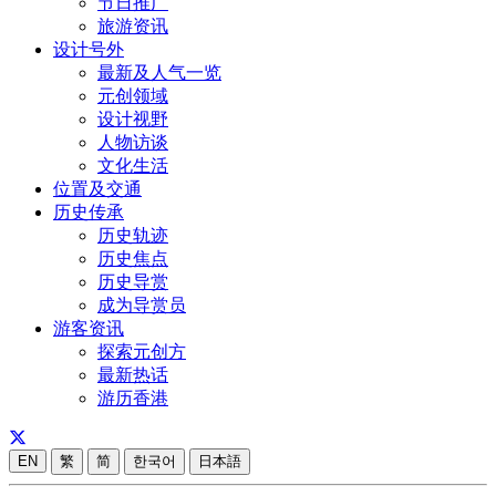
节日推广
旅游资讯
设计号外
最新及人气一览
元创领域
设计视野
人物访谈
文化生活
位置及交通
历史传承
历史轨迹
历史焦点
历史导赏
成为导赏员
游客资讯
探索元创方
最新热话
游历香港
EN
繁
简
한국어
日本語