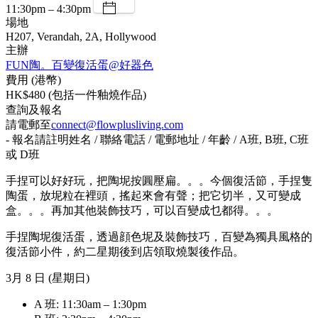
11:30pm – 4:30pm
場地
H207, Verandah, 2A, Hollywood
主辦
FUN陶。百變復活蛋@好器色
費用 (港幣)
HK$480 (包括一件釉燒作品)
查詢及報名
請電郵至
connect@flowplusliving.com
- 報名請註明姓名 / 聯絡電話 / 電郵地址 / 年齡 / A班, B班, C班
或 D班
手捏可以好好玩，把陶坭按圓壓扁。。。今個復活節，手捏隻
陶蛋，放坭粒在裡頭，搖起來會有聲；把它切半，又可變成
盒。。。再加其他裝飾技巧，可以百變成乜都得。。。
手捏陶坭復活蛋，透過顔色坭及裝飾技巧，百變為獨具風格的
復活節小件，約二星期後到店領取燒製後作品。
3月 8 日 (星期日)
A 班: 11:30am – 1:30pm