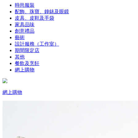
時尚服裝
配飾、珠寶、鐘錶及眼鏡
皮具、皮鞋及手袋
家具品味
創意禮品
藝術
設計服務（工作室）
期間限定店
其他
餐飲及烹飪
網上購物
網上購物