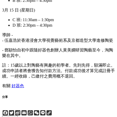
B 班: 2:30pm – 4:30pm
3月 15 日 (星期日)
C 班: 11:30am – 1:30pm
D 班: 2:30pm – 4:30pm
導師 -
- 伍嘉浩於香港浸會大學視覺藝術系及京都造型大學進修陶瓷
- 鄧顈怡自初中跟隨好器色創辦人黃美嫻研習陶藝至今，淘陶
樂在其中。
註：15歲以上對陶藝有興趣的初學者。先到先得，額滿即止。
成功申請者將會獲告知付款方法。付款成功後才算完成註冊手
續。一經收錄，己繳付之費用概不退回。
有關
好器色
分享
Facebook
Twitter
Sina
Email
WhatsApp
WeChat
Line
Copy
Weibo
Link