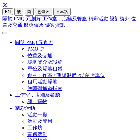
EN
繁
简
한국어
日本語
關於 PMQ 元創方
工作室，店舖及餐廳
精彩活動
設計號外
位
置及交通
歷史傳承
遊客資訊
關於 PMQ 元創方
PMQ 是
位置及交通
場地簡介及設施
單位及場地租賃
創意工作室 / 期間限定店 / 商店單位
租用活動場地
無障礙通道指南
工作室，店舖及餐廳
網上購物
精彩活動
活動一覧
活動及節目
工作坊
宣傳活動