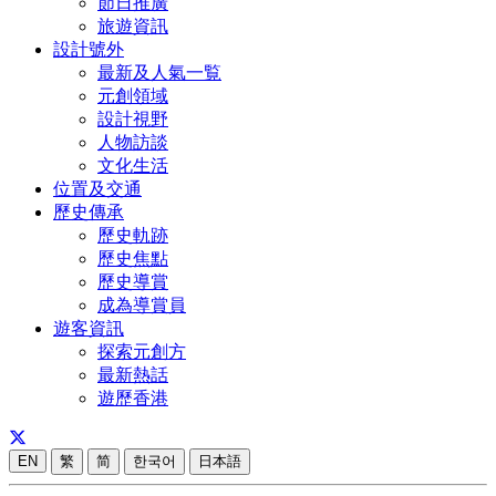
節日推廣
旅遊資訊
設計號外
最新及人氣一覧
元創領域
設計視野
人物訪談
文化生活
位置及交通
歷史傳承
歷史軌跡
歷史焦點
歷史導賞
成為導賞員
遊客資訊
探索元創方
最新熱話
遊歷香港
EN
繁
简
한국어
日本語