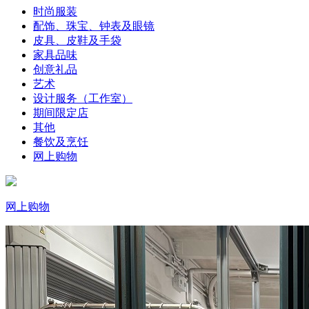
时尚服装
配饰、珠宝、钟表及眼镜
皮具、皮鞋及手袋
家具品味
创意礼品
艺术
设计服务（工作室）
期间限定店
其他
餐饮及烹饪
网上购物
网上购物