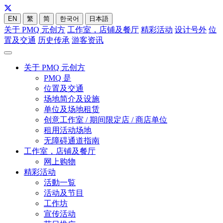
EN
繁
简
한국어
日本語
关于 PMQ 元创方
工作室，店铺及餐厅
精彩活动
设计号外
位
置及交通
历史传承
游客资讯
关于 PMQ 元创方
PMQ 是
位置及交通
场地简介及设施
单位及场地租赁
创意工作室 / 期间限定店 / 商店单位
租用活动场地
无障碍通道指南
工作室，店铺及餐厅
网上购物
精彩活动
活動一覧
活动及节目
工作坊
宣传活动