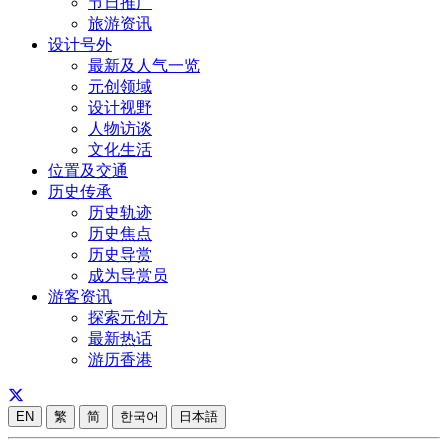
节日推广
旅游资讯
设计号外
最新及人气一览
元创领域
设计视野
人物访谈
文化生活
位置及交通
历史传承
历史轨迹
历史焦点
历史导赏
成为导赏员
游客资讯
探索元创方
最新热话
游历香港
EN
繁
简
한국어
日本語