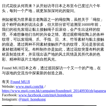
日式花纹从何而来？从开始访寻日本之布至今已度过六个年
头，每到一个产地，就更加加深对此的疑问。
例如被视为世界最古老陶器之一的绳纹陶，虽然关于「绳纹」
这个称呼由来的说法众多，但大部分皆可追溯至16000年前，
我们的祖先发现让黏土接触绳子后滚动，会产生出这样的纹
理。不难想像他们当时的兴奋之情。透过观察绳纹陶上的各种
纹理，可以发现绳、爪、手指、贝、木、竹等素材与黏土接触
的痕迹。透过两种不同素材接触所产生的纹理，无论是形状或
素材都清晰可见。布料制作亦是如此，透过花纹突显布料的素
材及制造技术，并呈现出该产地的风土民情及其所代表的色
彩、精神和该片土地的自然风光。
Found MUJI日本之布，透过巡回探访一个又一个的产地，在
与该地的交流当中探索新的创造之路。
有关
Found MUJI
Website:
www.muji.com/hk
/
https://www.muji.com.hk/campaign/foundmuji_20140930/zh/japanese
Facebook:
www.facebook.com/muji.hongkong
Instagram:
@muji_hongkong