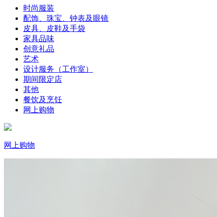
时尚服装
配饰、珠宝、钟表及眼镜
皮具、皮鞋及手袋
家具品味
创意礼品
艺术
设计服务（工作室）
期间限定店
其他
餐饮及烹饪
网上购物
网上购物