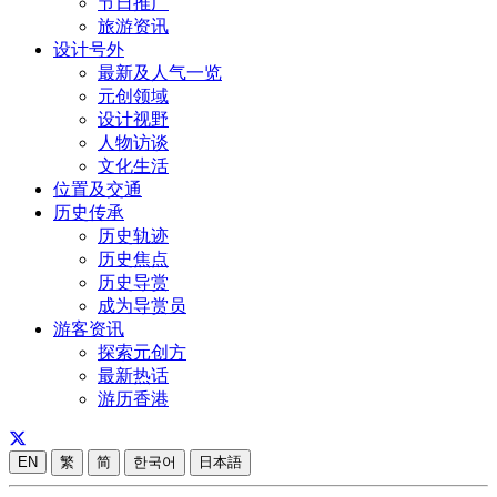
节日推广
旅游资讯
设计号外
最新及人气一览
元创领域
设计视野
人物访谈
文化生活
位置及交通
历史传承
历史轨迹
历史焦点
历史导赏
成为导赏员
游客资讯
探索元创方
最新热话
游历香港
EN
繁
简
한국어
日本語