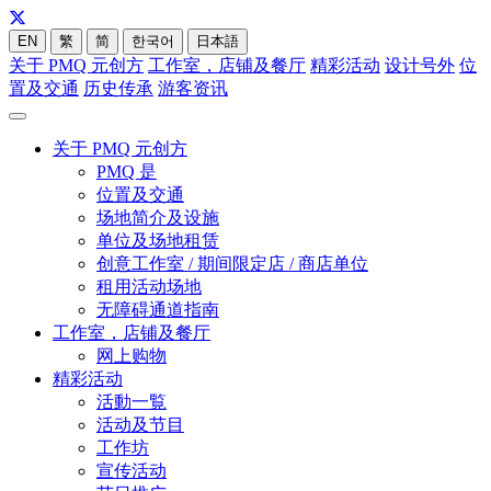
EN
繁
简
한국어
日本語
关于 PMQ 元创方
工作室，店铺及餐厅
精彩活动
设计号外
位
置及交通
历史传承
游客资讯
关于 PMQ 元创方
PMQ 是
位置及交通
场地简介及设施
单位及场地租赁
创意工作室 / 期间限定店 / 商店单位
租用活动场地
无障碍通道指南
工作室，店铺及餐厅
网上购物
精彩活动
活動一覧
活动及节目
工作坊
宣传活动