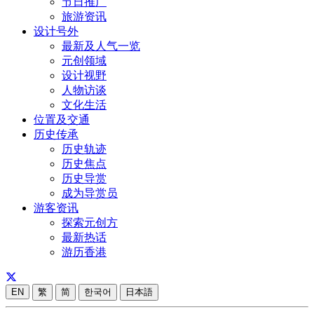
节日推广
旅游资讯
设计号外
最新及人气一览
元创领域
设计视野
人物访谈
文化生活
位置及交通
历史传承
历史轨迹
历史焦点
历史导赏
成为导赏员
游客资讯
探索元创方
最新热话
游历香港
EN
繁
简
한국어
日本語