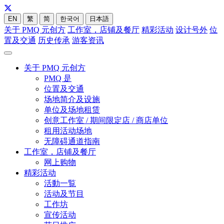
EN
繁
简
한국어
日本語
关于 PMQ 元创方
工作室，店铺及餐厅
精彩活动
设计号外
位
置及交通
历史传承
游客资讯
关于 PMQ 元创方
PMQ 是
位置及交通
场地简介及设施
单位及场地租赁
创意工作室 / 期间限定店 / 商店单位
租用活动场地
无障碍通道指南
工作室，店铺及餐厅
网上购物
精彩活动
活動一覧
活动及节目
工作坊
宣传活动