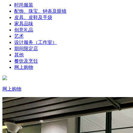
时尚服装
配饰、珠宝、钟表及眼镜
皮具、皮鞋及手袋
家具品味
创意礼品
艺术
设计服务（工作室）
期间限定店
其他
餐饮及烹饪
网上购物
网上购物