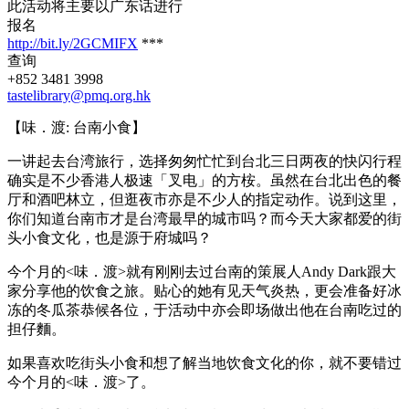
此活动将主要以广东话进行
报名
http://bit.ly/2GCMIFX
***
查询
+852 3481 3998
tastelibrary@pmq.org.hk
【味．渡: 台南小食】
一讲起去台湾旅行，选择匆匆忙忙到台北三日两夜的快闪行程
确实是不少香港人极速「叉电」的方桉。虽然在台北出色的餐
厅和酒吧林立，但逛夜市亦是不少人的指定动作。说到这里，
你们知道台南市才是台湾最早的城市吗？而今天大家都爱的街
头小食文化，也是源于府城吗？
今个月的<味．渡>就有刚刚去过台南的策展人Andy Dark跟大
家分享他的饮食之旅。贴心的她有见天气炎热，更会准备好冰
冻的冬瓜茶恭候各位，于活动中亦会即场做出他在台南吃过的
担仔麵。
如果喜欢吃街头小食和想了解当地饮食文化的你，就不要错过
今个月的<味．渡>了。