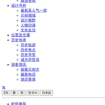
旅游资讯
设计号外
最新及人气一览
元创领域
设计视野
人物访谈
文化生活
位置及交通
历史传承
历史轨迹
历史焦点
历史导赏
成为导赏员
游客资讯
探索元创方
最新热话
游历香港
EN
繁
简
한국어
日本語
时尚服装