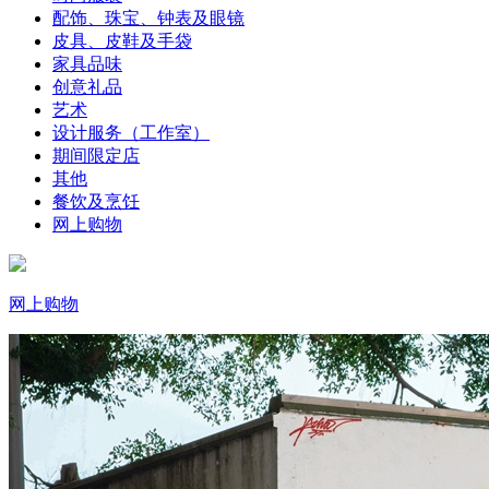
配饰、珠宝、钟表及眼镜
皮具、皮鞋及手袋
家具品味
创意礼品
艺术
设计服务（工作室）
期间限定店
其他
餐饮及烹饪
网上购物
网上购物