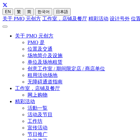
EN
繁
简
한국어
日本語
关于 PMQ 元创方
工作室，店铺及餐厅
精彩活动
设计号外
位
关于 PMQ 元创方
PMQ 是
位置及交通
场地简介及设施
单位及场地租赁
创意工作室 / 期间限定店 / 商店单位
租用活动场地
无障碍通道指南
工作室，店铺及餐厅
网上购物
精彩活动
活動一覧
活动及节目
工作坊
宣传活动
节日推广