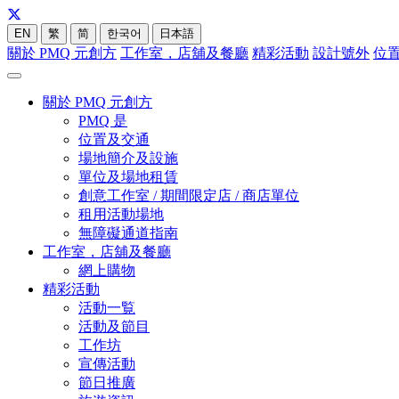
EN
繁
简
한국어
日本語
關於 PMQ 元創方
工作室，店舖及餐廳
精彩活動
設計號外
位
關於 PMQ 元創方
PMQ 是
位置及交通
場地簡介及設施
單位及場地租賃
創意工作室 / 期間限定店 / 商店單位
租用活動場地
無障礙通道指南
工作室，店舖及餐廳
網上購物
精彩活動
活動一覧
活動及節目
工作坊
宣傳活動
節日推廣