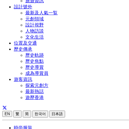
旅遊資訊
設計號外
最新及人氣一覧
元創領域
設計視野
人物訪談
文化生活
位置及交通
歷史傳承
歷史軌跡
歷史焦點
歷史導賞
成為導賞員
遊客資訊
探索元創方
最新熱話
遊歷香港
EN
繁
简
한국어
日本語
時尚服裝