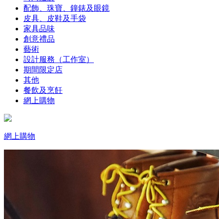
配飾、珠寶、鐘錶及眼鏡
皮具、皮鞋及手袋
家具品味
創意禮品
藝術
設計服務（工作室）
期間限定店
其他
餐飲及烹飪
網上購物
網上購物