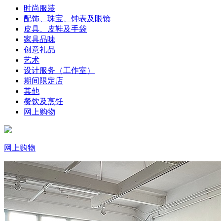
时尚服装
配饰、珠宝、钟表及眼镜
皮具、皮鞋及手袋
家具品味
创意礼品
艺术
设计服务（工作室）
期间限定店
其他
餐饮及烹饪
网上购物
网上购物