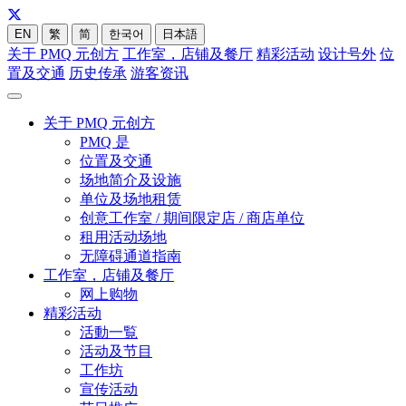
EN
繁
简
한국어
日本語
关于 PMQ 元创方
工作室，店铺及餐厅
精彩活动
设计号外
位
置及交通
历史传承
游客资讯
关于 PMQ 元创方
PMQ 是
位置及交通
场地简介及设施
单位及场地租赁
创意工作室 / 期间限定店 / 商店单位
租用活动场地
无障碍通道指南
工作室，店铺及餐厅
网上购物
精彩活动
活動一覧
活动及节目
工作坊
宣传活动