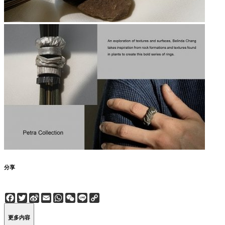
分享
Facebook
Twitter
Sina
Email
WhatsApp
WeChat
Line
Copy
Weibo
Link
更多内容