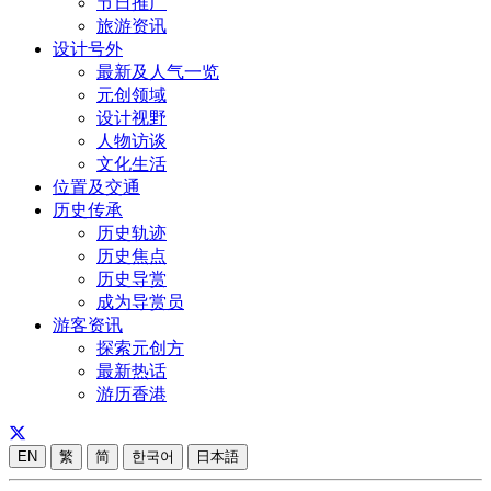
节日推广
旅游资讯
设计号外
最新及人气一览
元创领域
设计视野
人物访谈
文化生活
位置及交通
历史传承
历史轨迹
历史焦点
历史导赏
成为导赏员
游客资讯
探索元创方
最新热话
游历香港
EN
繁
简
한국어
日本語