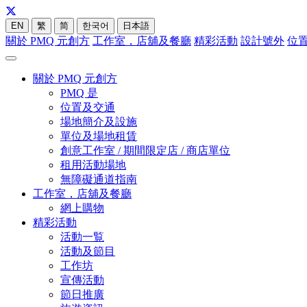
EN
繁
简
한국어
日本語
關於 PMQ 元創方
工作室，店舖及餐廳
精彩活動
設計號外
位
關於 PMQ 元創方
PMQ 是
位置及交通
場地簡介及設施
單位及場地租賃
創意工作室 / 期間限定店 / 商店單位
租用活動場地
無障礙通道指南
工作室，店舖及餐廳
網上購物
精彩活動
活動一覧
活動及節目
工作坊
宣傳活動
節日推廣