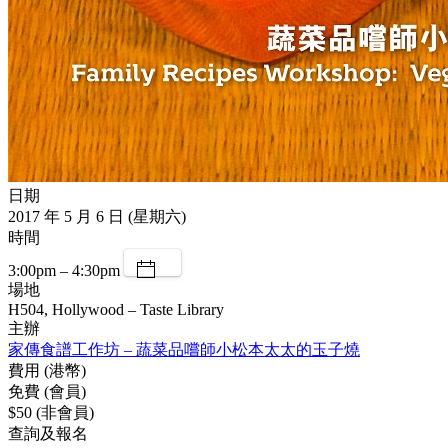
日期
2017 年 5 月 6 日 (星期六)
時間
3:00pm – 4:30pm
場地
H504, Hollywood – Taste Library
主辦
家傳食譜工作坊 – 蔬菜品嚐師小松本太太的玉子燒
費用 (港幣)
免費 (會員)
$50 (非會員)
查詢及報名