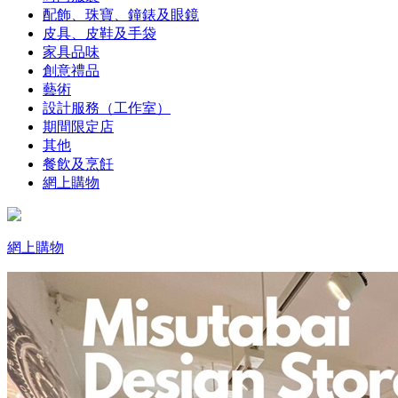
配飾、珠寶、鐘錶及眼鏡
皮具、皮鞋及手袋
家具品味
創意禮品
藝術
設計服務（工作室）
期間限定店
其他
餐飲及烹飪
網上購物
網上購物