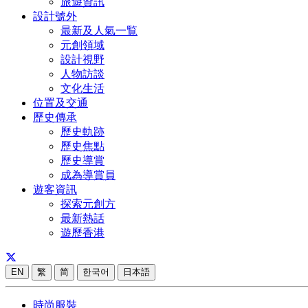
旅遊資訊
設計號外
最新及人氣一覧
元創領域
設計視野
人物訪談
文化生活
位置及交通
歷史傳承
歷史軌跡
歷史焦點
歷史導賞
成為導賞員
遊客資訊
探索元創方
最新熱話
遊歷香港
EN
繁
简
한국어
日本語
時尚服裝