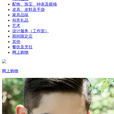
配饰、珠宝、钟表及眼镜
皮具、皮鞋及手袋
家具品味
创意礼品
艺术
设计服务（工作室）
期间限定店
其他
餐饮及烹饪
网上购物
网上购物