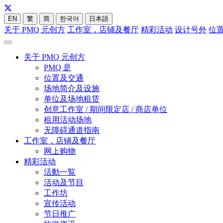
EN
繁
简
한국어
日本語
关于 PMQ 元创方
工作室，店铺及餐厅
精彩活动
设计号外
位
关于 PMQ 元创方
PMQ 是
位置及交通
场地简介及设施
单位及场地租赁
创意工作室 / 期间限定店 / 商店单位
租用活动场地
无障碍通道指南
工作室，店铺及餐厅
网上购物
精彩活动
活動一覧
活动及节目
工作坊
宣传活动
节日推广