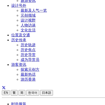
旅游资讯
设计号外
最新及人气一览
元创领域
设计视野
人物访谈
文化生活
位置及交通
历史传承
历史轨迹
历史焦点
历史导赏
成为导赏员
游客资讯
探索元创方
最新热话
游历香港
EN
繁
简
한국어
日本語
时尚服装