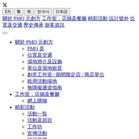
EN
繁
简
한국어
日本語
關於 PMQ 元創方
工作室，店舖及餐廳
精彩活動
設計號外
位
置及交通
歷史傳承
遊客資訊
關於 PMQ 元創方
PMQ 是
位置及交通
場地簡介及設施
單位及場地租賃
創意工作室 / 期間限定店 / 商店單位
租用活動場地
無障礙通道指南
工作室，店舖及餐廳
網上購物
精彩活動
活動一覧
活動及節目
工作坊
宣傳活動