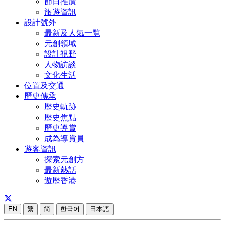
節日推廣
旅遊資訊
設計號外
最新及人氣一覧
元創領域
設計視野
人物訪談
文化生活
位置及交通
歷史傳承
歷史軌跡
歷史焦點
歷史導賞
成為導賞員
遊客資訊
探索元創方
最新熱話
遊歷香港
EN
繁
简
한국어
日本語