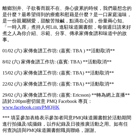
離鄉別井、子欲養而親不在、身心疲累的時候，我們最想念的
是什麼？最希望得到的療癒和慰藉是什麼？是一口家庭滋味，
是一份親屬關愛，甜酸苦辣鹹，點滴在心頭，份量兩心知。
「一時入席」煮持人何Lili, 進駐味道圖書館，每個週日請來好
煮之人為你介紹、示範、分享、傳承家傳食譜和味道中的故
事。
01/02 (六) 家傳食譜工作坊: (嘉賓: TBA ) **活動取消**
8/02 (六) 家傳食譜工作坊: (嘉賓: TBA) **活動取消**
15/02 (六) 家傳食譜工作坊: (嘉賓: TBA) **活動取消**
22/02 (六) 家傳食譜工作坊: (嘉賓: TBA) **活動取消**
29/02 (六) 家傳食譜工作坊: (嘉賓: Ericsson) **轉為網上直播**
請於2:00pm密切留意 PMQ Facebook 專頁：
www.facebook.com/PMQHK
*** 填妥參加表格表示參加者同意PMQ味道圖書館於活動期間
進行拍攝及/或攝錄，以作紀錄及日後推廣活動之用。如有任
何查詢請與PMQ味道圖書館職員聯絡，謝謝。