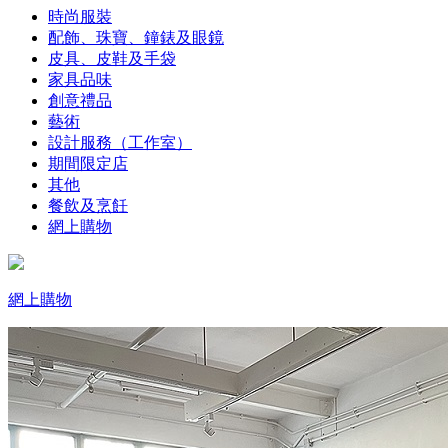
時尚服裝
配飾、珠寶、鐘錶及眼鏡
皮具、皮鞋及手袋
家具品味
創意禮品
藝術
設計服務（工作室）
期間限定店
其他
餐飲及烹飪
網上購物
網上購物