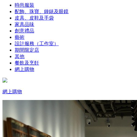
時尚服裝
配飾、珠寶、鐘錶及眼鏡
皮具、皮鞋及手袋
家具品味
創意禮品
藝術
設計服務（工作室）
期間限定店
其他
餐飲及烹飪
網上購物
網上購物