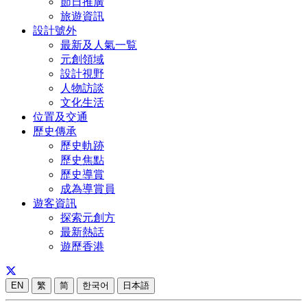
節日推廣
旅遊資訊
設計號外
最新及人氣一覧
元創領域
設計視野
人物訪談
文化生活
位置及交通
歷史傳承
歷史軌跡
歷史焦點
歷史導賞
成為導賞員
遊客資訊
探索元創方
最新熱話
遊歷香港
EN
繁
简
한국어
日本語