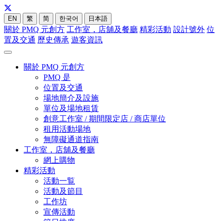
EN
繁
简
한국어
日本語
關於 PMQ 元創方
工作室，店舖及餐廳
精彩活動
設計號外
位
置及交通
歷史傳承
遊客資訊
關於 PMQ 元創方
PMQ 是
位置及交通
場地簡介及設施
單位及場地租賃
創意工作室 / 期間限定店 / 商店單位
租用活動場地
無障礙通道指南
工作室，店舖及餐廳
網上購物
精彩活動
活動一覧
活動及節目
工作坊
宣傳活動